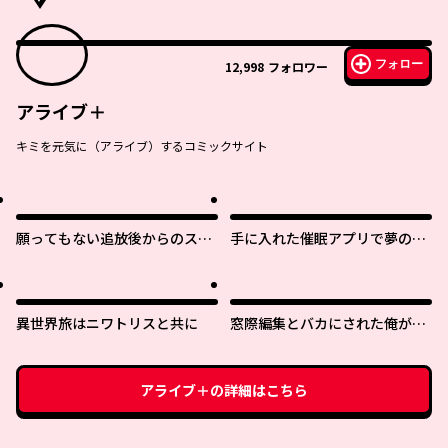
フォロー
12,998
フォロワー
アライブ＋
キミを元気に（アライブ）するコミックサイト
願ってもない追放後からのスロ
手に入れた催眠アプリで夢のハ
ーライフ？ 〜引退したはずが成
ーレム生活を送りたい
り行きで美少女ギャルの師匠に
なったらなぜかめちゃくちゃ懐
かれた〜
異世界旅はニワトリスと共に
窓際編集とバカにされた俺が、
双子ＪＫと同居することになっ
た
アライブ＋
の詳細はこちら