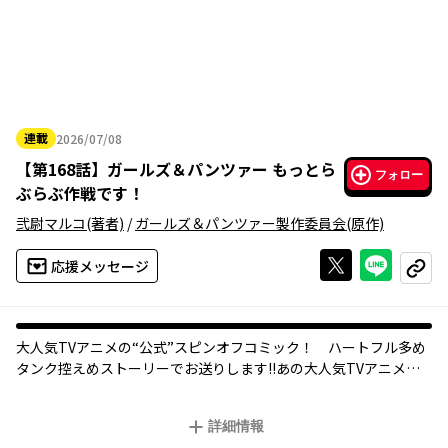
連載
2026/07/08
2026年07月08日
【
第168話
】
ガールズ＆パンツァー もっとら
フォロー
ぶらぶ作戦です！
弐尉マルコ
(著者)
/
ガールズ＆パンツァー製作委員会
(原作)
Xで投稿する
ライン
応援メッセージ
コピー
大人気TVアニメの“公式”スピンオフコミック！ ハートフル多め
タンク控えめストーリーでお送りします!!あの大人気TVアニメ
の“公式”スピンオフコミックスが登場です。戦車道を嗜む乙女達
は、戦車を降りても大騒ぎ！ みほたち大洗のメンバーはもちろ
詳細情報
ん、ライバル校もみんな登場して、もっとらぶらぶ作戦です！