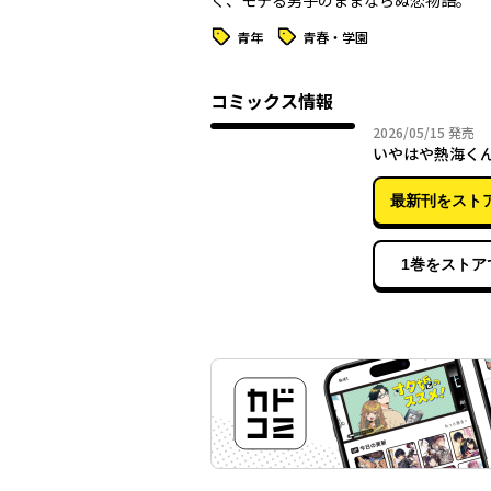
く、モテる男子のままならぬ恋物語。
タグ
タグ
青年
青春・学園
コミックス情報
2026年
2026/05/15
発売
いやはや熱海く
最新刊をスト
1巻をストア