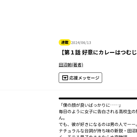
連載
2024/06/13
2024年06月13日
【
第１話 好意にカレーはつむじ
田沼朝
(著者)
応援メッセージ
「僕の顔が良いばっかりに……」
毎日のように女子に告白される高校生の
ん。
でも、彼が好きになるのは男の人でーー
ナチュラルな台詞が持ち味の新鋭・田沼