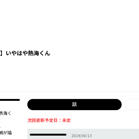
】
いやはや熱海くん
話
熱海く
次回更新予定日：未定
。
朝が描
2024年06月13日
2024/06/13