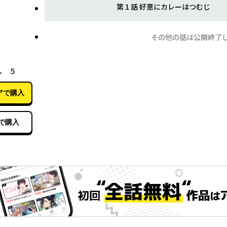
第１話 好意にカレーはつむじ
その他の話は公開終了
05月15日
ん ５
アで購入
で購入