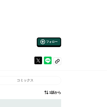
フォロー
Xで投稿する
ラインでシェアする
コピーする
コミックス
1話から