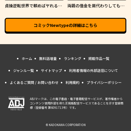
貞操逆転世界で頼めばヤれると
両親の借金を肩代わりしてもら
噂の俺
う条件は日本一可愛い女子高生
と一緒に暮らすことでした。
コミックNewtype
の詳細はこちら
ホーム
無料話増量
ランキング
掲載作品一覧
ジャンル一覧
サイトマップ
利用者情報の外部送信について
よくあるご質問 / お問い合わせ
利用規約
プライバシーポリシー
ABJマークは、この電子書店・電子書籍配信サービスが、著作権者から
コンテンツ使用許諾を得た正規版配信サービスであることを示す登録商
標（登録番号 第6091713号）です。
© KADOKAWA CORPORATION