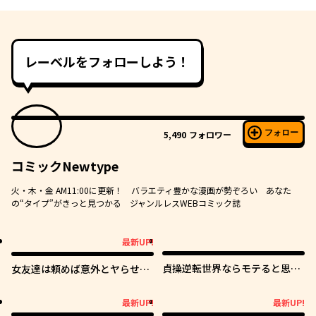
レーベルをフォローしよう！
フォロー
5,490
フォロワー
コミックNewtype
火・木・金 AM11:00に更新！ バラエティ豊かな漫画が勢ぞろい あなた
の“タイプ”がきっと見つかる ジャンルレスWEBコミック誌
最新UP!
最新UP!
貞操逆転世界ならモテると思っ
女友達は頼めば意外とヤらせて
ていたら
くれる
最新UP!
最新UP!
最新UP!
最新UP!