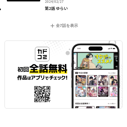
2024年02月27日
2024/02/27
第2話 ゆらい
全
7
話を表示