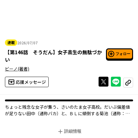
連載
2026/07/07
2026年07月07日
【
第146話 そうだん
】
女子高生の無駄づか
フォロー
い
ビーノ
(著者)
Xで投稿する
ライン
応援メッセージ
コピー
ちょっと残念な女子が集う、さいのたま女子高校。だいぶ偏差値
が足りない田中（通称バカ）と、ＢＬに傾倒する菊池（通称：ヲ
タ）、ひたすら冷静で無表情な才女・鷺宮（通称：ロボ）、彼女
達の周りに生息する色とりどりの仲間たちが、今しか生きられな
詳細情報
い “女子高生”を無駄に浪費する、日常学園コメディ。