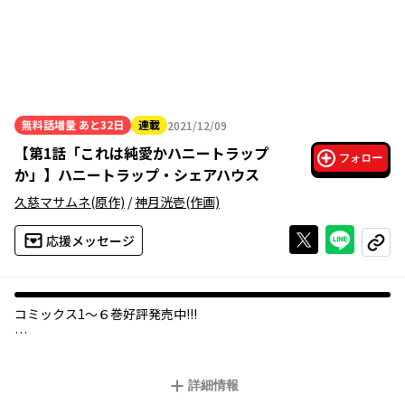
無料話増量
あと32日
連載
2021/12/09
2021年12月09日
【
第1話「これは純愛かハニートラップ
フォロー
か」
】
ハニートラップ・シェアハウス
久慈マサムネ
(原作)
/
神月洸壱
(作画)
Xで投稿する
ライン
応援メッセージ
コピー
コミックス1～６巻好評発売中!!!
最強美女＆美少女スパイがハニトラ対決！？
国家の存亡を懸けた色仕掛け♥合戦開幕―――！
詳細情報
スリルとエロスが飛び交うスパイアクション×ハーレムラブコ