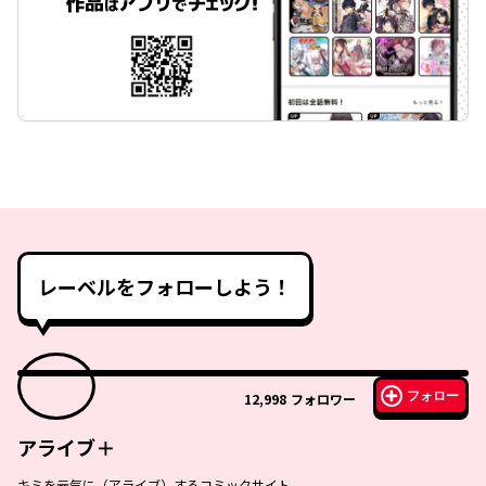
レーベルをフォローしよう！
フォロー
12,998
フォロワー
アライブ＋
キミを元気に（アライブ）するコミックサイト