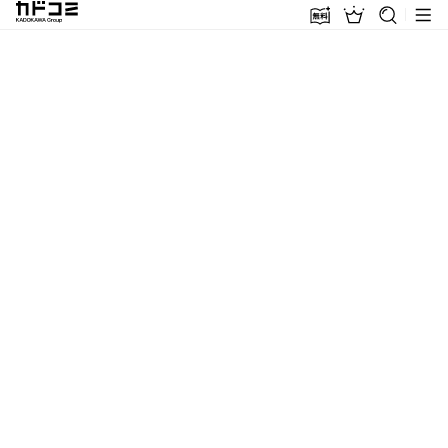
カドコミ KADOKAWA Group
無料話増量
ランキング
探す