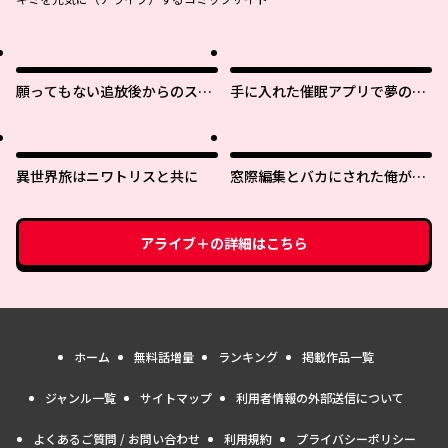
願ってもない追放後からのスロ
手に入れた催眠アプリで夢のハ
ーライフ？ 〜引退したはずが成
ーレム生活を送りたい
り行きで美少女ギャルの師匠に
なったらなぜかめちゃくちゃ懐
かれた〜
異世界旅はニワトリスと共に
窓際編集とバカにされた俺が、
双子ＪＫと同居することになっ
た
アライブ＋
の詳細はこちら
ホーム
無料話増量
ランキング
掲載作品一覧
ジャンル一覧
サイトマップ
利用者情報の外部送信について
よくあるご質問 / お問い合わせ
利用規約
プライバシーポリシー