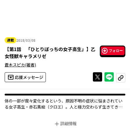
連載
2018/03/08
2018年03月08日
【
第1話 「ひとりぼっちの女子高生」
】
乙
フォロー
女怪獣キャラメリゼ
蒼木スピカ
(著者)
Xで投稿する
ライン
応援メッセージ
コピー
体の一部が度々変化するという、原因不明の症状に悩まされてい
る女子高生・赤石黒絵（クロエ）。人と極力交わらず生きてきた
彼女であったが、隣の席になった男子・南新汰と関わってしま
い、眠っていた力が解放される……。
詳細情報