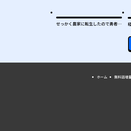
最
せっかく農家に転生したので勇者は
目指しません
ホーム
無料話増