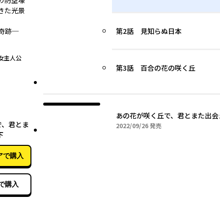
の防空壕
きた光景
奇跡─
第2話 見知らぬ日本
女主人公
第3話 百合の花の咲く丘
09月26日
あの花が咲く丘で、君とまた出会
で、君とま
2022年09月26日
2022/09/26
発売
下
アで購入
で購入