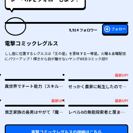
フォロー
9,914
フォロワー
電撃コミックレグルス
しし座に位置するレグルスは「王の星」を意味する一等星。火曜＆金曜配信
にパワーアップ！輝きから目が離せないヤングWEBコミック誌!!!
最新UP!
最新UP!
異世界でチート能力（スキル）
せっかく農家に転生したので勇
を手にした俺は、現実世界をも
者は目指しません
無双する ～レベルアップは人生
最新UP!
最新UP!
最新UP!
最新UP!
を変えた～
貧乏家族の長男はやがて『魔
レベル0の無能探索者と蔑まれ
王』に成り上がる
ても実は世界最強です ～探索ラ
ンキング1位は謎の人～
電撃コミックレグルス
の詳細はこちら