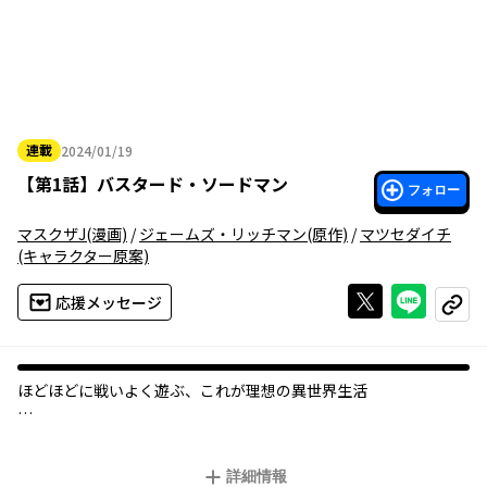
連載
2024/01/19
2024年01月19日
【
第1話
】
バスタード・ソードマン
フォロー
マスクザJ
(漫画)
/
ジェームズ・リッチマン
(原作)
/
マツセダイチ
(キャラクター原案)
Xで投稿する
ライン
応援メッセージ
コピー
ほどほどに戦いよく遊ぶ、これが理想の異世界生活
バスタードソードは中途半端な長さの剣だ。
ショートソードと比べると細かい取り回しに苦労し、ロングソー
詳細情報
ドと比較すればリーチは物足りない。