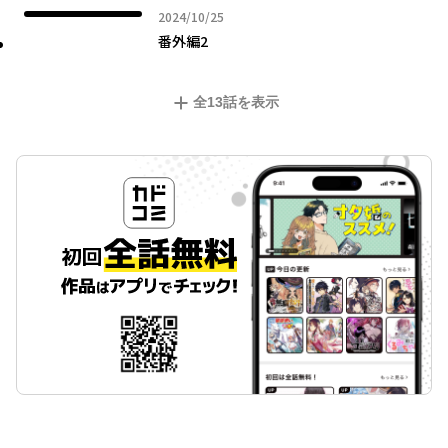
2024年10月25日
2024/10/25
番外編2
全
13
話を表示