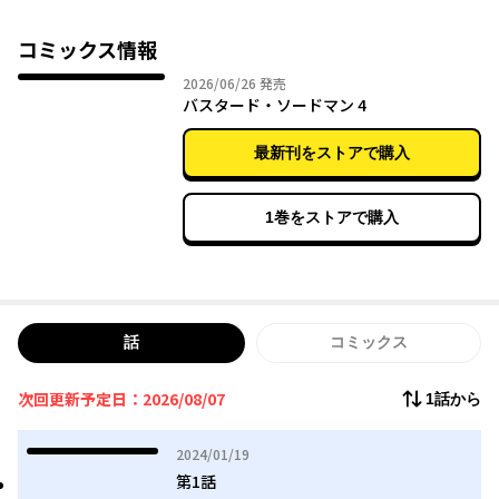
何でもできて、何にもできない。そんな中途半端な剣を愛用する
俺、おっさんギルドマンのモングレルには夢があった。
コミックス情報
それは平和にだらだら生きること。やろうと思えばギフトを使っ
2026年06月26日
2026/06/26
発売
た無双も、現代知識でこの異世界を一変させることもできるだろ
バスタード・ソードマン 4
う。
だけど俺はそうしない。ギルドで適当に働き、料理や釣りに勤し
最新刊をストアで購入
み……時に人の役に立てれば、それで充分なのさ。
1巻をストアで購入
話
コミックス
次回更新予定日：2026/08/07
1話から
2024年01月19日
2024/01/19
第1話