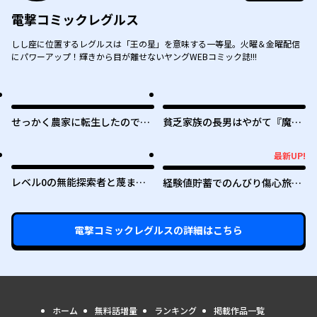
電撃コミックレグルス
しし座に位置するレグルスは「王の星」を意味する一等星。火曜＆金曜配信
にパワーアップ！輝きから目が離せないヤングWEBコミック誌!!!
せっかく農家に転生したので勇
貧乏家族の長男はやがて『魔
者は目指しません
王』に成り上がる
最新UP!
最新UP!
レベル0の無能探索者と蔑まれ
経験値貯蓄でのんびり傷心旅行
ても実は世界最強です ～探索ラ
～勇者と恋人に追放された戦士
ンキング1位は謎の人～
の無自覚ざまぁ～
電撃コミックレグルス
の詳細はこちら
ホーム
無料話増量
ランキング
掲載作品一覧