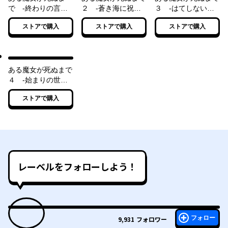
で -終わりの言葉
２ -蒼き海に祝福
３ -はてしない物
と始まりの涙-
の鐘は鳴り響く-
語の幕が上がる-
ストアで購入
ストアで購入
ストアで購入
ある魔女が死ぬまで
４ -始まりの世界
と希望の魔女-
ストアで購入
レーベルをフォローしよう！
フォロー
9,931
フォロワー