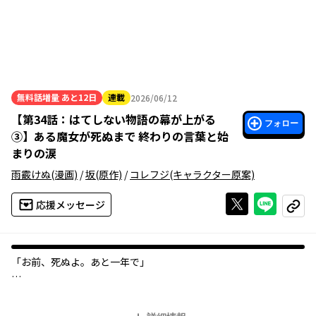
無料話増量
あと12日
連載
2026/06/12
2026年06月12日
【
第34話：はてしない物語の幕が上がる
フォロー
③
】
ある魔女が死ぬまで 終わりの言葉と始
まりの涙
雨霰けぬ
(漫画)
/
坂
(原作)
/
コレフジ
(キャラクター原案)
Xで投稿する
ライン
応援メッセージ
コピー
「お前、死ぬよ。あと一年で」
17歳の誕生日当日、師である永年の魔女ファウストから突然の余
命宣告を受けた見習い魔女メグ・ラズベリー。