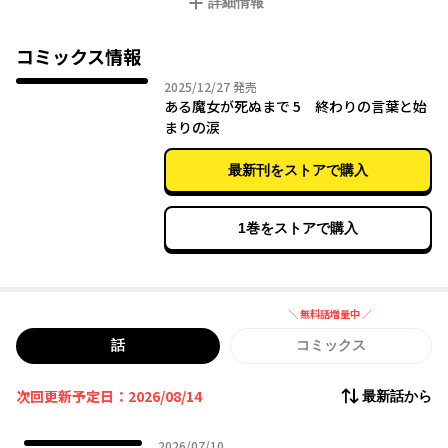
詳細情報
《死の宣告》の呪いを解除するためには、人間の《嬉し涙》を集
めて《命の種》を作り出さなければならない。
元気で猪突猛進たまに不真面目な見習い魔女メグは、人々に喜び
コミックス情報
をもたらして死の運命を回避できるのか…！？
2025年12月27日
2025/12/27
発売
ある魔女が死ぬまで 5 終わりの言葉と始
これは、余命一年を宣告された未熟な魔女が起こす、やさしい奇
まりの涙
跡の物語──。
最新刊をストアで購入
1巻をストアで購入
＼ 無料話増量中 ／
無料話増量中
話
コミックス
次回更新予定日：2026/08/14
最新話から
2026年07月10日
2026/07/10