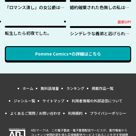
『ロマンス潰し』の女公爵は第
婚約破棄された色無しの私は、
二王子の執着愛に気付かない
淫紋に呪われし英雄の色に染ま
る
最新UP!
最新UP!
転生したら初夜でした。
シンデレラな義弟と逃げられな
い私
Pomme Comics+
の詳細はこちら
ホーム
無料話増量
ランキング
掲載作品一覧
ジャンル一覧
サイトマップ
利用者情報の外部送信について
よくあるご質問 / お問い合わせ
利用規約
プライバシーポリシー
ABJマークは、この電子書店・電子書籍配信サービスが、著作権者から
コンテンツ使用許諾を得た正規版配信サービスであることを示す登録商