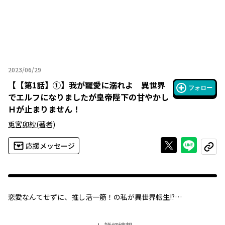
2023/06/29
2023年06月29日
【
【第1話】①
】
我が寵愛に溺れよ 異世界
フォロー
でエルフになりましたが皇帝陛下の甘やかし
Ｈが止まりません！
兎宮卯紗
(著者)
Xで投稿する
ライン
応援メッセージ
コピー
恋愛なんてせずに、推し活一筋！の私が異世界転生!?
えっ……？
活動ジャンルのゲーム世界に召喚された!?