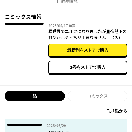
詳細情報
しかもジークハルト皇帝陛下──推しキャラ──の腕の中に！
「これからそなたは
コミックス情報
我のものだ」
2023年04月17日
2023/04/17
発売
異世界でエルフになりましたが皇帝陛下の
強引に押し倒され、口づけられて……
甘やかしえっちが止まりません！（３）
「案ずるな…
最新刊をストアで購入
すぐに淫らに躾けてやろう」
異世界転生×推し活×オレ様皇帝……全部入り！ 異世界ＴＬの
1巻をストアで購入
大本命登場！
話
コミックス
1話から
2023年06月29日
2023/06/29