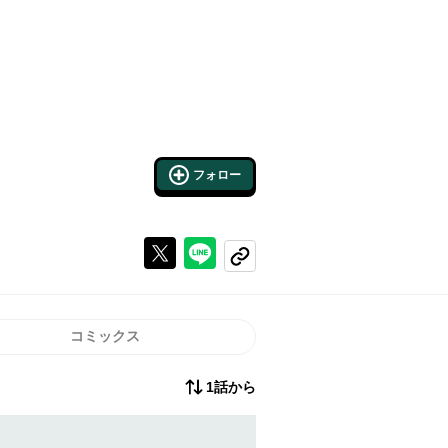
フォロー
Xで投稿する
ラインでシェアする
コピーする
コミックス
1話から