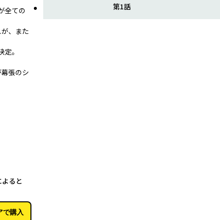
第1話
が全ての
スが、また
決定。
が幕張のシ
12月13日
によると
アで購入