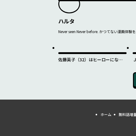
ハルタ
Never seen Never before. かつてない漫画体験
佐藤英子（32）はヒーローになれ
たのか
ホーム
無料話増