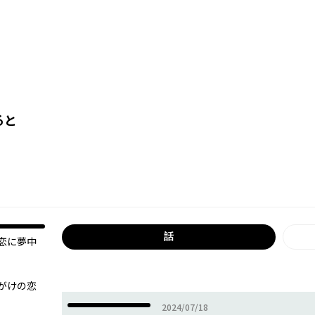
ると
話
恋に夢中
がけの恋
2024年07月18日
2024/07/18