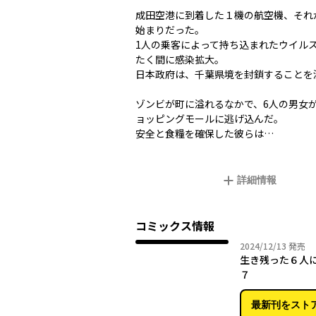
成田空港に到着した１機の航空機、それ
始まりだった。
1人の乗客によって持ち込まれたウイル
たく間に感染拡大。
日本政府は、千葉県境を封鎖することを
ゾンビが町に溢れるなかで、6人の男女
ョッピングモールに逃げ込んだ。
安全と食糧を確保した彼らは…
詳細情報
コミックス情報
2024年
2024/12/13
発売
生き残った６人
７
最新刊をスト