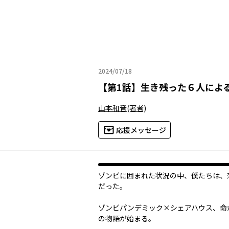
2024/07/18
2024年07月18日
【
第1話
】
生き残った６人によ
山本和音
(著者)
応援メッセージ
ゾンビに囲まれた状況の中、僕たちは、
だった――。
ゾンビパンデミック×シェアハウス、命
の物語が始まる。