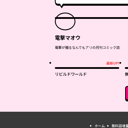
電撃マオウ
電撃が贈るなんでもアリの月刊コミック誌
最新UP!
最新UP!
最
リビルドワールド
ホーム
無料話増