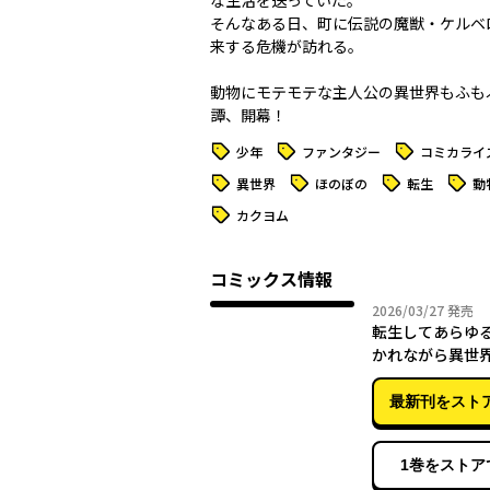
な生活を送っていた。
そんなある日、町に伝説の魔獣・ケルベ
来する危機が訪れる――。
動物にモテモテな主人公の異世界もふも
タグ
タグ
タグ
少年
ファンタジー
コミカライ
タグ
タグ
タグ
タグ
異世界
ほのぼの
転生
動
タグ
カクヨム
コミックス情報
2026年
2026/03/27
発売
転生してあらゆ
かれながら異世
事をして生きて
最新刊をスト
1巻をストア