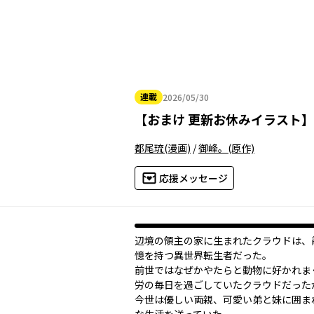
連載
2026/05/30
2026年05月30日
【
おまけ 更新お休みイラスト
】
都尾琉
(漫画)
/
御峰。
(原作)
応援メッセージ
辺境の領主の家に生まれたクラウドは、
憶を持つ異世界転生者だった。
前世ではなぜかやたらと動物に好かれま
労の毎日を過ごしていたクラウドだった
今世は優しい両親、可愛い弟と妹に囲ま