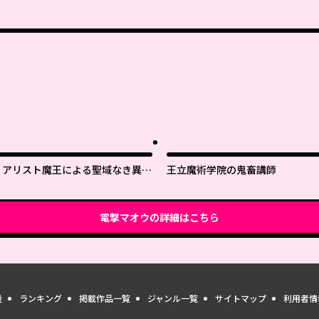
リアリスト魔王による聖域なき異世
王立魔術学院の鬼畜講師
界改革
電撃マオウ
の詳細はこちら
量
ランキング
掲載作品一覧
ジャンル一覧
サイトマップ
利用者情