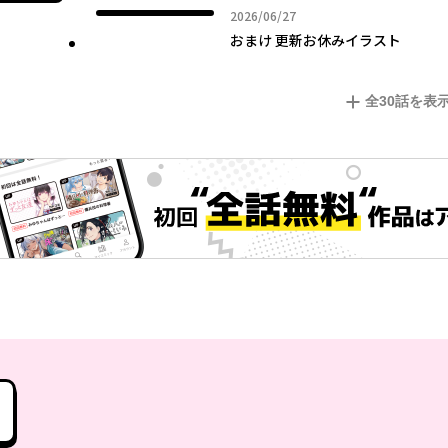
2026年06月27日
2026/06/27
おまけ 更新お休みイラスト
全
30
話を表