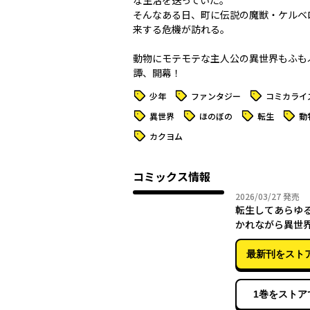
な生活を送っていた。
そんなある日、町に伝説の魔獣・ケルベ
来する危機が訪れる――。
動物にモテモテな主人公の異世界もふも
タグ
タグ
タグ
少年
ファンタジー
コミカライ
タグ
タグ
タグ
タグ
異世界
ほのぼの
転生
動
タグ
カクヨム
コミックス情報
2026年
2026/03/27
発売
転生してあらゆ
かれながら異世
事をして生きて
最新刊をスト
1巻をストア