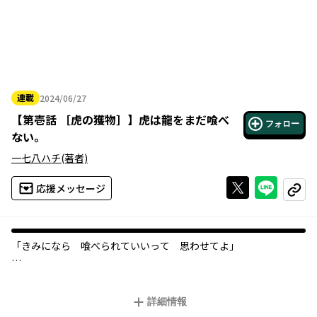
連載
2024/06/27
2024年06月27日
【
第壱話 ［虎の獲物］
】
虎は龍をまだ喰べ
フォロー
ない。
一七八ハチ
(著者)
Xで投稿する
ライン
応援メッセージ
コピー
「きみになら 喰べられていいって 思わせてよ」
とある山中、虎が捕らえた獲物……
それは今やその姿を見かけることが殆どなくなった一匹の龍だっ
詳細情報
た。