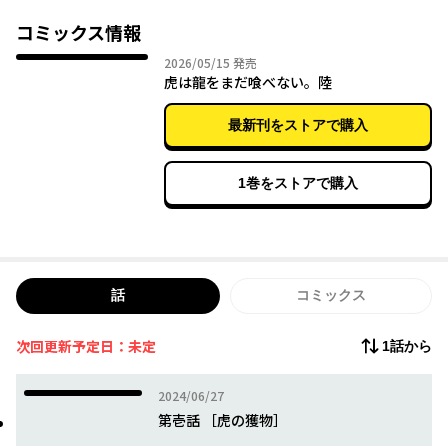
龍の肉は至極の味、その血は全ての傷を癒やし、心臓を食べれば
コミックス情報
不老不死となると言われる。
2026年05月15日
2026/05/15
発売
しかし、龍の未成熟な体つきを見て、虎は食べるのをやめてしま
虎は龍をまだ喰べない。陸
う。
最新刊をストアで購入
龍と虎、獲物と捕食者の関係。
ふたりを繋ぎとめるのは、狩猟本能？ それとも……。
1巻をストアで購入
話
コミックス
次回更新予定日：未定
1話から
2024年06月27日
2024/06/27
第壱話 ［虎の獲物］