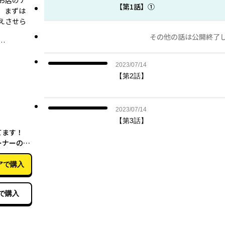
お店のナ
【第1話】①
、まずは
えさせら
その他の話は公開終了
…
2023年07月14日
2023/07/14
【第2話】
2023年07月14日
2023/07/14
【第3話】
03月15日
てます！
ーナーの甘
ラピー～
アで購入
で購入