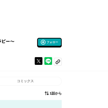
ラピー～
フォロー
Xで投稿する
ラインでシェアする
コピーする
コミックス
1話から