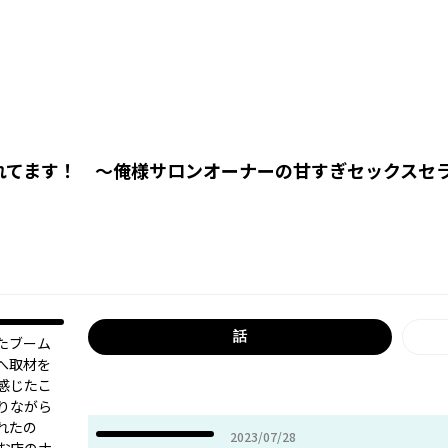
れてます！ ～俺様サロンオーナーの甘すぎセックスセ
話
たブーム
へ取材を
感じたこ
りながら
れたの
2023年07月28日
2023/07/28