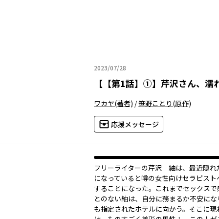
2023/07/28
2023年07月28日
【
【第1話】①
】
芹沢さん、濡
ワカヤ
(著者)
/
笹野ことり
(原作)
応援メッセージ
フリーライターの芹沢 紬は、最近隠れ
になっていると噂の女性向けセラピスト
することになった。これまでセックスで
とのない紬は、自分に務まるか不安にな
も指定されたホテルに向かう。そこに現