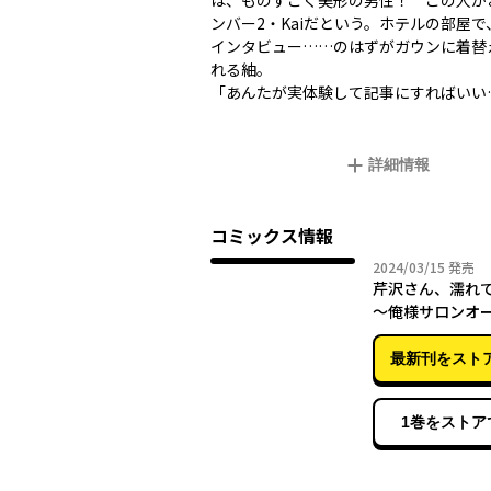
は、ものすごく美形の男性！ この人が
ンバー2・Kaiだという。ホテルの部屋で
インタビュー……のはずがガウンに着替
れる紬。
「あんたが実体験して記事にすればいい
詳細情報
コミックス情報
2024年
2024/03/15
発売
芹沢さん、濡れ
～俺様サロンオ
すぎセックスセ
（３）
最新刊をスト
1巻をストア