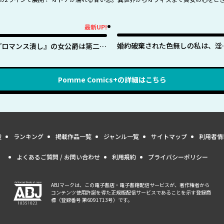
最新UP!
新UP!
婚約破棄された色無しの私は、淫
『ロマンス潰し』の女公爵は第二王
に呪われし英雄の色に染まる
子の執着愛に気付かない
Pomme Comics+
の詳細はこちら
量
ランキング
掲載作品一覧
ジャンル一覧
サイトマップ
利用者情
よくあるご質問 / お問い合わせ
利用規約
プライバシーポリシー
ABJマークは、この電子書店・電子書籍配信サービスが、著作権者から
コンテンツ使用許諾を得た正規版配信サービスであることを示す登録商
標（登録番号 第6091713号）です。