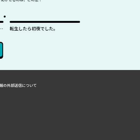
紋
転生したら初夜でした。
報の外部送信について