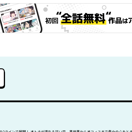
ュ)…現代の2ラインで展開！ オトナが濡れる甘い恋。異世界からオフィスまで貴女の心を