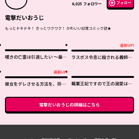
フォロー
6,025
フォロワー
電撃だいおうじ
もっとドキドキ！ きっとワクワク！ かわいい日常コミック誌★
最新UP!
最新UP!
嘆きの亡霊は引退したい ～最弱
ラスボス令息に殺される義姉で
ハンターによる最強パーティ育
すが、彼を好きになってしまい
成術～
ました。
最新UP!
最新UP!
職業王妃ですので王の溺愛はご
彼女をデレさせる方法を、将来
遠慮願います
結婚する俺だけが知っている
電撃だいおうじ
の詳細はこちら