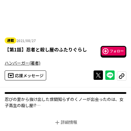
連載
2021/08/27
2021年08月27日
【
第1話
】
忍者と殺し屋のふたりぐらし
フォロー
ハンバーガー
(著者)
Xで投稿する
ライン
応援メッセージ
コピー
忍びの里から抜け出した世間知らずのくノ一が出会ったのは、女
子高生の殺し屋!?
忍者×殺し屋の予測不能な共同生活がスタート★
詳細情報