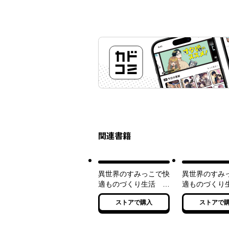
関連書籍
異世界のすみっこで快
異世界のすみ
適ものづくり生活 ～
適ものづく
女神さまのくれた工房
～女神さまの
ストアで購入
ストアで
はちょっとやりすぎ性
房はちょっと
能だった～
性能だった～