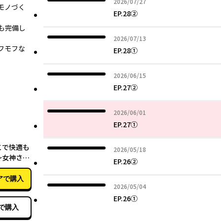
2026年07月27日
2026/07/27
モノづく
EP.28②
も完備し
2026年07月13日
2026/07/13
フモフな
EP.28①
2026年06月15日
2026/06/15
EP.27②
2026年06月01日
2026/06/01
EP.27①
03月27日
こで快適も
2026年05月18日
2026/05/18
～女神さま
EP.26②
ちょっとや
た～
アで購入
2026年05月04日
2026/05/04
EP.26①
で購入