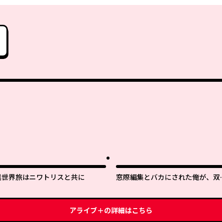
異世界旅はニワトリスと共に
窓際編集とバカにされた俺が、双
ＪＫと同居することになった
アライブ＋
の詳細はこちら