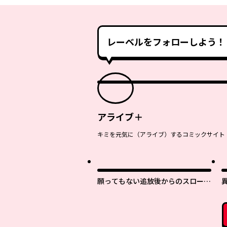
レーベルをフォローしよう！
アライブ＋
キミを元気に（アライブ）するコミックサイト
願ってもない追放後からのスローラ
イフ？ 〜引退したはずが成り行き
で美少女ギャルの師匠になったらな
ぜかめちゃくちゃ懐かれた〜