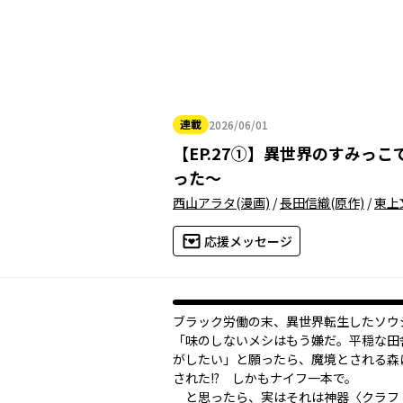
連載
2026/06/01
2026年06月01日
【
EP.27①
】
異世界のすみっこ
った～
西山アラタ
(漫画)
/
長田信織
(原作)
/
東上
応援メッセージ
ブラック労働の末、異世界転生したソウ
「味のしないメシはもう嫌だ。平穏な田
がしたい」と願ったら、魔境とされる森
された!? しかもナイフ一本で。
と思ったら、実はそれは神器〈クラフ