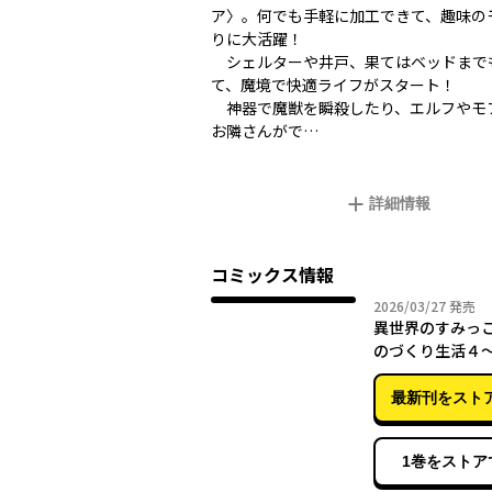
ア〉。何でも手軽に加工できて、趣味の
りに大活躍！
シェルターや井戸、果てはベッドまで
て、魔境で快適ライフがスタート！
神器で魔獣を瞬殺したり、エルフやモ
お隣さんがで…
詳細情報
コミックス情報
2026年
2026/03/27
発売
異世界のすみっ
のづくり生活４
のくれた工房は
りすぎ性能だっ
最新刊をスト
1巻をストア