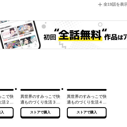
全
19
話を表
っこで快
異世界のすみっこで快
異世界のすみっこで快
り生活２
適ものづくり生活３
適ものづくり生活４
くれた工
～女神さまのくれた工
～女神さまのくれた工
購入
ストアで購入
ストアで購入
やりすぎ
房はちょっとやりすぎ
房はちょっとやりすぎ
性能だった～
性能だった～