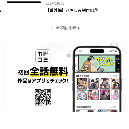
2024年10月09日
2024/10/09
【番外編】バキしみ制作記③
全
22
話を表示