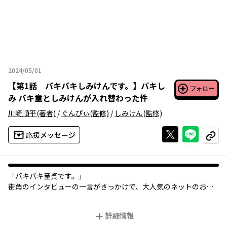
2024/05/01
2024年05月01日
【
第1話 バキバキしみけんです。
】
バキし
フォロー
み バキ童としみけんが入れ替わった件
川崎順平
(著者)
/
ぐんぴぃ
(監修)
/
しみけん
(監修)
Xで投稿する
ライン
応援メッセージ
コピー
「バキバキ童貞です。」
街角のインタビューの一言がきっかけで、大人気のネットのおも
ちゃとなった「バキ童」ことぐんぴぃ。ところが運命のゆがみに
より死亡！ なんやかんやあって名AV男優のしみけんと入れ替わる
詳細情報
ことに！ 経験人数0人と1万人の入れ替わり譚、開幕!!