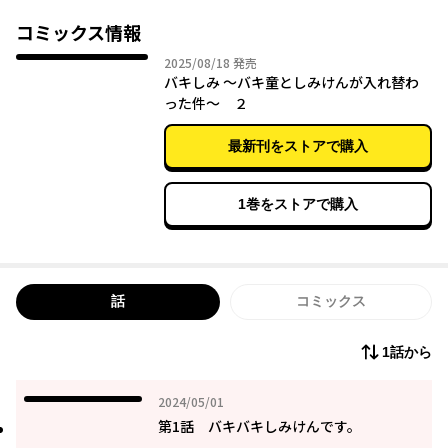
コミックス情報
2025年08月18日
2025/08/18
発売
バキしみ ～バキ童としみけんが入れ替わ
った件～ ２
最新刊をストアで購入
1巻をストアで購入
話
コミックス
1話から
2024年05月01日
2024/05/01
第1話 バキバキしみけんです。