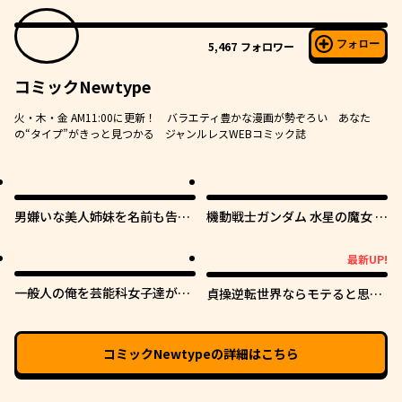
フォロー
5,467
フォロワー
コミックNewtype
火・木・金 AM11:00に更新！ バラエティ豊かな漫画が勢ぞろい あなた
の“タイプ”がきっと見つかる ジャンルレスWEBコミック誌
男嫌いな美人姉妹を名前も告げ
機動戦士ガンダム 水星の魔女 青
ずに助けたら一体どうなる?
春フロンティア
最新UP!
最新UP!
一般人の俺を芸能科女子達が逃
貞操逆転世界ならモテると思っ
がしてくれない件。
ていたら
コミックNewtype
の詳細はこちら