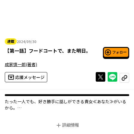
連載
2024/09/30
2024年09月30日
【
第一話
】
フードコートで、また明日。
フォロー
成家慎一郎
(著者)
Xで投稿する
ライン
応援メッセージ
コピー
たった一人でも、好き勝手に話しができる貴女≪あなた≫がいる
から――。
一見優等生で深窓の令嬢、話しかけ難い雰囲気を醸し出す和田。
金髪に日焼けした肌、ギャルのような見た目で周りから怖がられ
詳細情報
る山本。 それぞれ違う学校に通い、ひとりきりで過ごす二人。 そ
んな二人が毎日の放課後、フードコートで出会う時だけは、お互