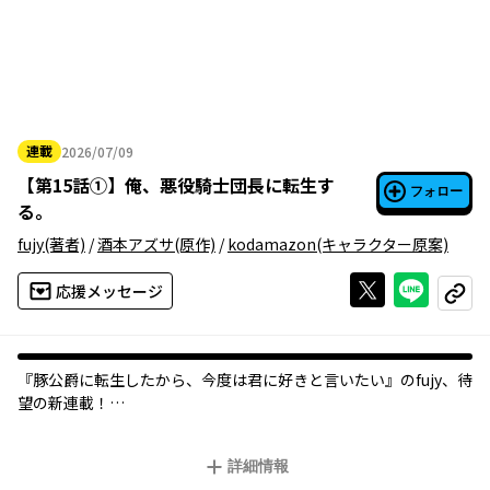
連載
2026/07/09
2026年07月09日
【
第15話①
】
俺、悪役騎士団長に転生す
フォロー
る。
fujy
(著者)
/
酒本アズサ
(原作)
/
kodamazon
(キャラクター原案)
Xで投稿する
ライン
応援メッセージ
コピー
『豚公爵に転生したから、今度は君に好きと言いたい』のfujy、待
望の新連載！
傲慢で冷酷、誰からも恐れられる騎士団長・ジュスタン。
詳細情報
ある日、彼は前世で七人の弟達の世話に奔走する大学生だったこ