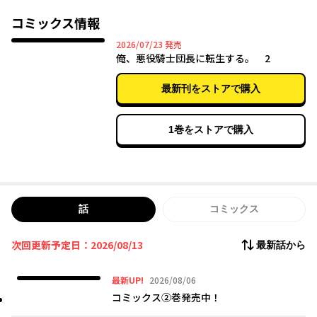
とを思い出す。
その記憶によれば、ここはライトノベルの中の世界。
コミックス情報
そして、この先に待っている展開は――悪行の報いによる破滅エン
2026年07月23日
2026/07/23
発売
ド！？
俺、悪役騎士団長に転生する。 2
未来を変えるため、ジュスタンは自らの行いを正し、前世で培っ
た『お兄ちゃん力』で団員たちを躾け直そうと一念発起したが、
最新刊をストアで購入
悪役騎士団長が始めた“善行”の数々は、団内どころか国中を揺り
動かしていき……!?
1巻をストアで購入
第9回カクヨム特別賞、最熱狂賞W受賞！
人生逆転ファンタジーを堂々コミカライズ！
話
コミックス
次回更新予定日：2026/08/13
最新話から
2026年08月06日
最新UP!
2026/08/06
コミックス②巻発売中！