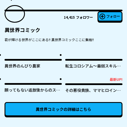
フォロー
14,415
フォロワー
異世界コミック
君が輝ける世界がここにある!! 異世界コミックここに集結!!
異世界のんびり農家
転生コロシアム～最弱スキルで
最強の女たちを攻略して奴隷ハ
ーレム作ります～
最新UP!
最新UP!
願ってもない追放後からのスロ
その悪役貴族、ママヒロインが
ーライフ？ 〜引退したはずが成
好きすぎる ～真摯な努力で最強
り行きで美少女ギャルの師匠に
となり不遇な推しキャラ助けま
なったらなぜかめちゃくちゃ懐
くる～
異世界コミック
の詳細はこちら
かれた〜