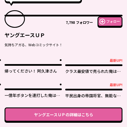
フォロー
7,798
フォロワー
ヤングエースＵＰ
気持ちアガる、Webコミックサイト！
最新UP!
最新UP!
帰ってください！ 阿久津さん
クラス最安値で売られた俺は、
実は最強パラメーター
最新UP!
最新UP!
一億年ボタンを連打した俺は、
平民出身の帝国将官、無能な貴
気付いたら最強になっていた ～
族上官を蹂躙して成り上がる
落第剣士の学院無双～
ヤングエースＵＰ
の詳細はこちら