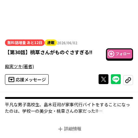
無料話増量
あと12日
連載
2026/06/02
2026年06月02日
【
第30話
】
桃草さんがものぐさすぎる!!
フォロー
餡実ツキ
(著者)
Xで投稿する
ライン
応援メッセージ
コピー
平凡な男子高校生、畠木荘司が家事代行バイトをすることになっ
たのは、学校一の美少女・桃草さんの家だった!!
文武両道、才色兼備の完璧女子である桃草さんだが、家では超絶
ズボラの“ものぐささん”に!?
詳細情報
なぜか懐かれてしまった畠木は、無防備に近距離で甘えてくる桃
草さんを“お世話”することになって…!? ズボラ女子とのイチャイ