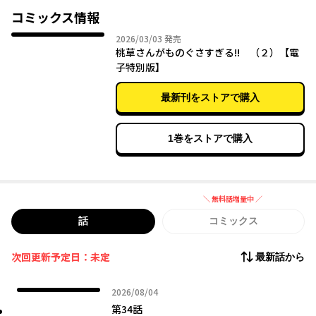
チャ家事代行ラブコメ!! ★この作品の今後のために、ぜひフォロ
コミックス情報
ー・お気に入り登録して応援して下さい！
2026年03月03日
2026/03/03
発売
桃草さんがものぐさすぎる!! （２）【電
子特別版】
最新刊をストアで購入
1巻をストアで購入
＼ 無料話増量中 ／
無料話増量中
話
コミックス
次回更新予定日：未定
最新話から
2026年08月04日
2026/08/04
第34話