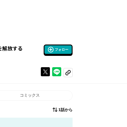
を解放する
フォロー
Xで投稿する
ラインでシェアする
コピーする
コミックス
1話から