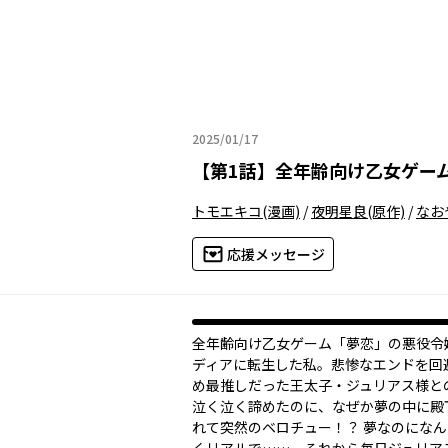
2025/01/17
2025年01月17日
【
第1話
】
全年齢向け乙女ゲー
トモエキコ
(漫画)
/
夜明星良
(原作)
/
なお
応援メッセージ
全年齢向け乙女ゲーム「夢恋」の悪役令
ディアに転生した私。悲惨なエンドを回
め最推しだった王太子・ジュリアス様と
泣く泣く諦めたのに、なぜか夢の中に殿
れて突然のベロチュー！？ 夢なのにな