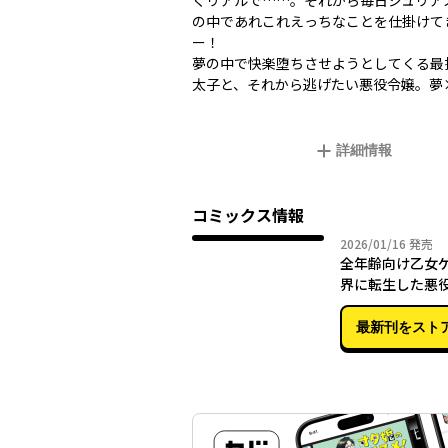
くリアルで……。それから毎日ジュリア
の中であれこれえっちなことを仕掛けて
ー！
夢の中で快楽堕ちさせようとしてくる最
太子と、それから逃げたい悪役令嬢。夢
詳細情報
コミックス情報
2026年
2026/01/16
発売
全年齢向け乙女
界に転生した悪
らずも溺愛エロ
放する 1
最新刊をスト