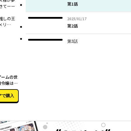
ス様が夢
第1話
きてーー
推しの王
2025年01月17日
2025/01/17
×リ…
第2話
第3話
01月16日
ゲームの世
役令嬢は図
ルートを解
アで購入