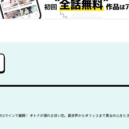
ュ)…現代の2ラインで展開！ オトナが濡れる甘い恋。異世界からオフィスまで貴女の心を