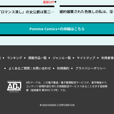
最新UP!
新UP!
婚約破棄された色無しの私は、淫
『ロマンス潰し』の女公爵は第二王
に呪われし英雄の色に染まる
子の執着愛に気付かない
Pomme Comics+
の詳細はこちら
量
ランキング
掲載作品一覧
ジャンル一覧
サイトマップ
利用者情
よくあるご質問 / お問い合わせ
利用規約
プライバシーポリシー
ABJマークは、この電子書店・電子書籍配信サービスが、著作権者から
コンテンツ使用許諾を得た正規版配信サービスであることを示す登録商
標（登録番号 第6091713号）です。
© KADOKAWA CORPORATION