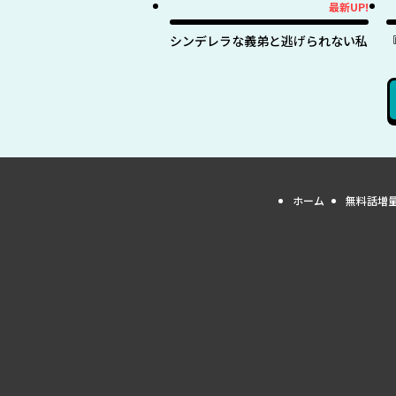
最新UP!
最新UP!
最
シンデレラな義弟と逃げられない私
ホーム
無料話増