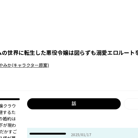
ムの世界に転生した悪役令嬢は図らずも溺愛エロルート
やみか
(キャラクター原案)
話
嬢クラウ
避するた
の婚約は
下が現わ
んだかすご
2025年01月17日
2025/01/17