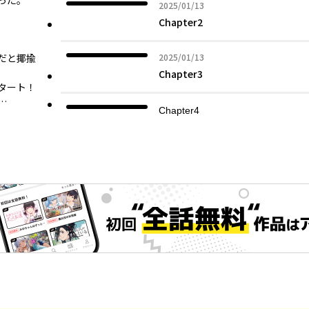
った。
2025年01月13日
2025/01/13
Chapter2
2025年01月13日
だと揶揄
2025/01/13
Chapter3
タート！
…
Chapter4