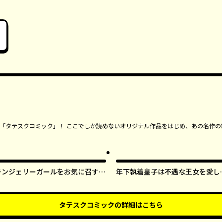
ンガ「タテスクコミック」！ ここでしか読めないオリジナル作品をはじめ、あの名作の
ランジェリーガールをお気に召すま
年下執着皇子は不遇な王女を愛し
ま【タテスク】
ぎてる【タテスク】
タテスクコミック
の詳細はこちら