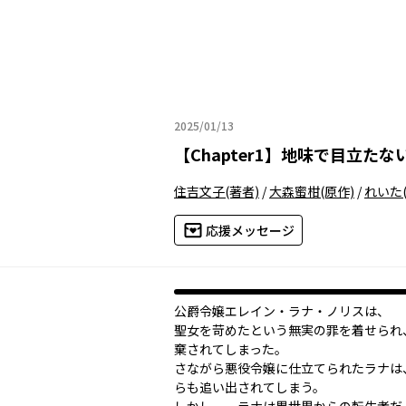
2025/01/13
2025年01月13日
【
Chapter1
】
地味で目立たな
住吉文子
(著者)
/
大森蜜柑
(原作)
/
れいた
応援メッセージ
公爵令嬢エレイン・ラナ・ノリスは、
聖女を苛めたという無実の罪を着せられ
棄されてしまった。
さながら悪役令嬢に仕立てられたラナは
らも追い出されてしまう。