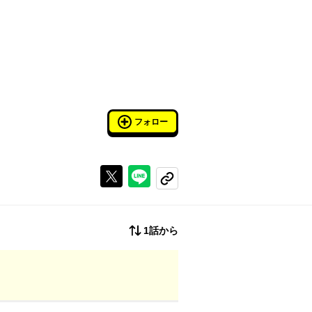
フォロー
Xで投稿する
ラインでシェアする
コピーする
1話から