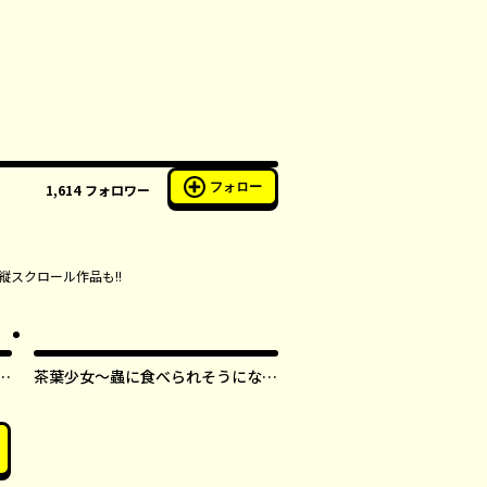
フォロー
1,614
フォロワー
縦スクロール作品も!!
す
茶葉少女～蟲に食べられそうになっ
たら、私の能力が覚醒しました！～
【タテスク】