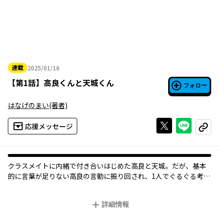
連載
2025/01/16
2025年01月16日
【
第1話
】
高良くんと天城くん
フォロー
はなげのまい
(著者)
Xで投稿する
ライン
応援メッセージ
コピー
クラスメイトに内緒で付き合いはじめた高良と天城。だが、基本
的に言葉が足りない高良の言動に振り回され、1人でぐるぐる考え
てしまう天城はある決断をするのだが……!?
詳細情報