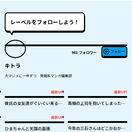
レーベルをフォローしよう！
フォロー
981
フォロワー
キトラ
大マジメに一歩ずつ 発掘系マンガ編集部
最新UP!
最新UP!
最新UP!
最新UP!
彼氏の女友達がぐいぐい来る
高嶺の上司を抱いてしまった部
（私に）
下の話
最新UP!
最新UP!
今年の三石さんはどこかおかし
ひまちゃんと天国の面接