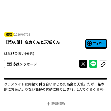
連載
2026/07/03
2026年07月03日
【
第66話
】
高良くんと天城くん
フォロー
はなげのまい
(著者)
Xで投稿する
ライン
応援メッセージ
コピー
クラスメイトに内緒で付き合いはじめた高良と天城。だが、基本
的に言葉が足りない高良の言動に振り回され、1人でぐるぐる考え
てしまう天城はある決断をするのだが……!?
詳細情報