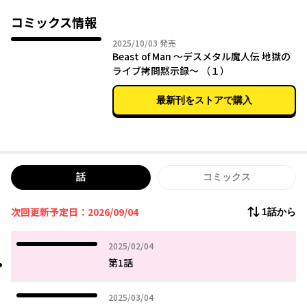
大学生活は果たして、どうなる!?
コミックス情報
2025年10月03日
2025/10/03
発売
Beast of Man ～デスメタル魔人伝 地獄の
ライブ拷問黙示録～ （１）
最新刊をストアで購入
話
コミックス
次回更新予定日：2026/09/04
1話から
2025年02月04日
2025/02/04
第1話
2025年03月04日
2025/03/04