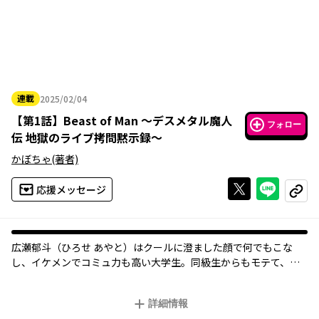
連載
2025/02/04
2025年02月04日
【
第1話
】
Beast of Man ～デスメタル魔人
フォロー
伝 地獄のライブ拷問黙示録～
かぼちゃ
(著者)
Xで投稿する
ライン
応援メッセージ
コピー
広瀬郁斗（ひろせ あやと）はクールに澄ました顔で何でもこな
し、イケメンでコミュ力も高い大学生。同級生からもモテて、充
実した大学生活を謳歌していたように見えたが、ある日、思わぬ
事件が起こる……!! ひょんなことから伊藤咲倉（いとう さくら）
詳細情報
と出会い、【デスメタルバンド】に参加することになった広瀬――。