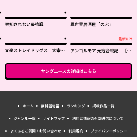
察知されない最強職
異世界居酒屋「のぶ」
最新UP!
最新UP!
文豪ストレイドッグス 太宰を
アンゴルモア 元寇合戦記 【博
拾った日
多編】
ヤングエース
の詳細はこちら
ホーム
無料話増量
ランキング
掲載作品一覧
ジャンル一覧
サイトマップ
利用者情報の外部送信について
よくあるご質問 / お問い合わせ
利用規約
プライバシーポリシー