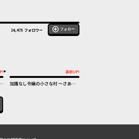
フォロー
16,475
フォロワー
P!
最新UP!
最新UP!
暮
加護なし令嬢の小さな村 ～さあ、
世
領地運営を始めましょう！～
！