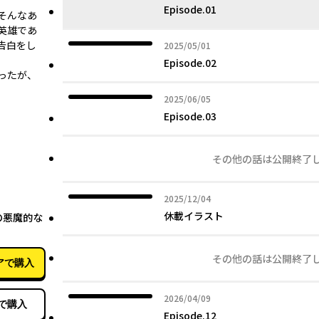
Episode.01
そんなあ
英雄であ
告白をし
2025年05月01日
2025/05/01
Episode.02
ったが、
2025年06月05日
2025/06/05
Episode.03
その他の話は公開終了
2025年12月04日
2025/12/04
06月01日
休載イラスト
の悪魔的な
その他の話は公開終了
アで購入
2026年04月09日
2026/04/09
で購入
Episode.12