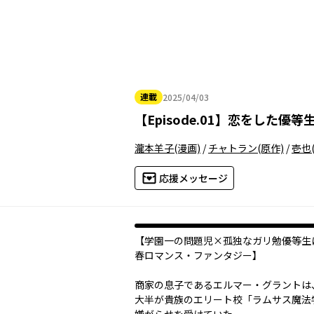
連載
2025/04/03
2025年04月03日
【
Episode.01
】
恋をした優等
瀧本羊子
(漫画)
/
チャトラン
(原作)
/
壱也
応援メッセージ
【学園一の問題児×孤独なガリ勉優等生
春ロマンス・ファンタジー】
商家の息子であるエルマー・グラントは
大半が貴族のエリート校「ラムサス魔法