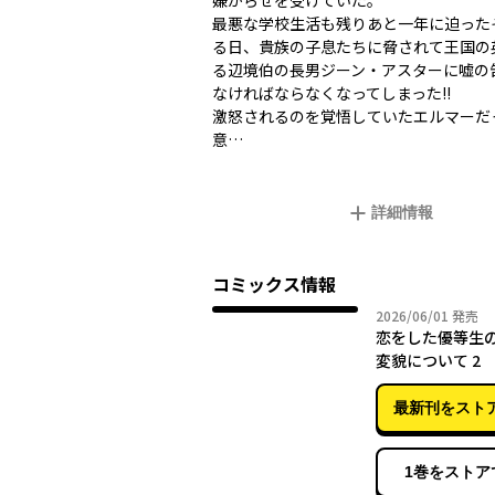
嫌がらせを受けていた。
最悪な学校生活も残りあと一年に迫った
る日、貴族の子息たちに脅されて王国の
る辺境伯の長男ジーン・アスターに嘘の
なければならなくなってしまった!!
激怒されるのを覚悟していたエルマーだ
意…
詳細情報
コミックス情報
2026年
2026/06/01
発売
恋をした優等生
変貌について 2
最新刊をスト
1巻をストア