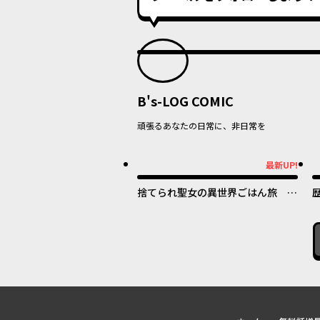
B's-LOG COMIC
頑張るあなたの日常に、非日常を
最新UP!
最新UP!
最
捨てられ聖女の異世界ごはん旅 隠
れスキルでキャンピングカーを召喚
しました