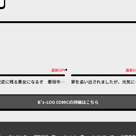
最新UP!
最新U
新UP!
最新UP!
歴史に残る悪女になるぞ 悪役令嬢
家を追い出されましたが、元気に
になるほど王子の溺愛は加速するよ
らしています ~チートな魔法と前
うです！
知識で快適便利なセカンドライフ
~
B's-LOG COMIC
の詳細はこちら