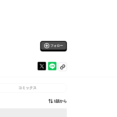
フォロー
Xで投稿する
ラインでシェアする
コピーする
コミックス
1話から