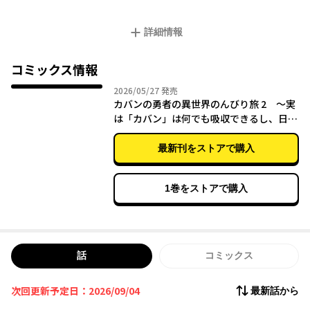
う告げられる。だが、彼に与えられた神器【聖武具】は、なんの
変哲もない高校の通学カバン……!? 直後、役立たず勇者のレッテ
詳細情報
ルを貼られ、啓介は召喚主である女王によって強力モンスターひ
しめく最難関ダンジョンに廃棄されてしまうのだった。
そのまま死ぬしかないと思われた啓介──だが、ハズレ武器の
コミックス情報
【カバン】には、驚くべきチートな能力が数多く備わっているこ
2026年05月27日
2026/05/27
発売
とが判明して……!?
カバンの勇者の異世界のんびり旅 2 ～実
カバン１つで異世界を旅する“とんでもジャーニー物語”、開幕!!
は「カバン」は何でも吸収できるし、日本
から何でも取り寄せができるチート武器で
した～
最新刊をストアで購入
1巻をストアで購入
話
コミックス
次回更新予定日：2026/09/04
最新話から