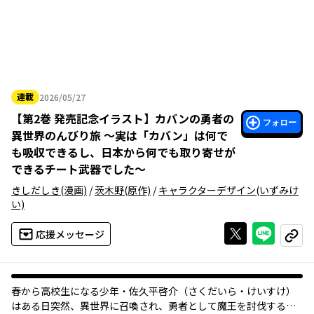
連載
2026/05/27
2026年05月27日
【
第2巻 発売記念イラスト
】
カバンの勇者の
フォロー
異世界のんびり旅 ～実は「カバン」は何で
も吸収できるし、日本から何でも取り寄せが
できるチート武器でした～
きしだしき
(漫画)
/
茨木野
(原作)
/
キャラクターデザイン
(いずみけ
い)
Xで投稿する
ライン
応援メッセージ
コピー
春から高校生になる少年・佐久平啓介（さくだいら・けいすけ）
はある日突然、異世界に召喚され、勇者として魔王を討伐するよ