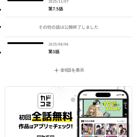
2025年11月07日
2025/11/07
第7.5話
その他の話は公開終了しました
2025年06月06日
2025/06/06
第3話
全
9
話を表示