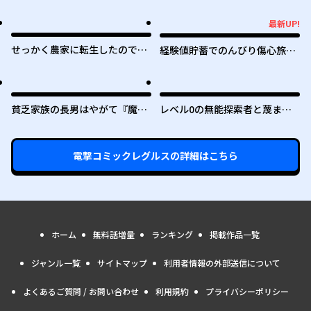
最新UP!
最新UP!
せっかく農家に転生したので勇
経験値貯蓄でのんびり傷心旅行
者は目指しません
～勇者と恋人に追放された戦士
の無自覚ざまぁ～
貧乏家族の長男はやがて『魔
レベル0の無能探索者と蔑まれ
王』に成り上がる
ても実は世界最強です ～探索ラ
ンキング1位は謎の人～
電撃コミックレグルス
の詳細はこちら
ホーム
無料話増量
ランキング
掲載作品一覧
ジャンル一覧
サイトマップ
利用者情報の外部送信について
よくあるご質問 / お問い合わせ
利用規約
プライバシーポリシー