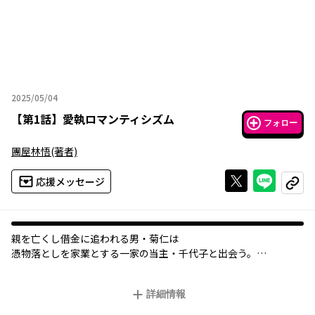
2025/05/04
2025年05月04日
【
第1話
】
愛執ロマンティシズム
フォロー
團屋林悟
(著者)
Xで投稿する
ライン
応援メッセージ
コピー
親を亡くし借金に追われる男・菊仁は
憑物落としを家業とする一家の当主・千代子と出会う。
鬼に魅入られた人々の“しるし”を見ることのできる菊仁は、千代
子の目として屋敷で働くことに。仕事を仕損じるたびに千代子か
詳細情報
ら罰を受けてしまう菊仁だが、だんだんその痛みに快楽を覚えて
しまうようになり……。