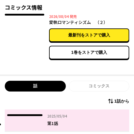
罪の痛みを甘～く思い知る、妖しくも美しい“鬼堕とし”奇譚。
コミックス情報
2026年08月04日
2026/08/04
発売
愛執ロマンティシズム （２）
最新刊をストアで購入
1巻をストアで購入
話
コミックス
1話から
2025年05月04日
2025/05/04
第1話