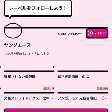
レーベルをフォローしよう！
フォロー
5,018
フォロワー
ヤングエース
マンガを読める、オトナになろう
察知されない最強職
異世界居酒屋「のぶ」
最新UP!
最新UP!
最新UP!
最新UP!
文豪ストレイドッグス 太宰を
アンゴルモア 元寇合戦記 【博
拾った日
多編】