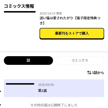
一日中気がかりなまま。
コミックス情報
その気持ちを引きずったまま、放課後の英会話スクールへ向かう
2025年10月15日
2025/10/15
発売
と…
迷い猫は愛されたがり【電子限定特典つ
隣の席にいるのはどう見ても、"あの時"の！？
き】
学校での雰囲気とまるで違う彼に戸惑いながらも
最新刊をストアで購入
話しかけるが、他人のフリをされ続ける貴嶋。
いらつく貴嶋だったが彼は誰にも言えない秘密を抱えていた。
話
コミックス
1話から
2025年05月05日
2025/05/05
第1話
その他の話は公開終了しました