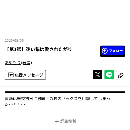
2025/05/05
2025年05月05日
【
第1話
】
迷い猫は愛されたがり
フォロー
あめもり
(著者)
Xで投稿する
ライン
応援メッセージ
コピー
貴嶋は転校初日に男同士の校内セックスを目撃してしまっ
た…！！
どう見ても同意のない、一方的な雰囲気に
言葉も出ない貴嶋。
詳細情報
何もできないままその場を去ったものの