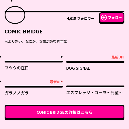
フォロー
4,015
フォロワー
COMIC BRIDGE
恋より熱い、なにか。女性が読む青年誌
最新UP!
最新UP!
フツウの在日
DOG SIGNAL
最新UP!
最新UP!
エスプレッソ・コーラ～児童発
ガラノノガラ
達支援ももの木スクール～
COMIC BRIDGE
の詳細はこちら