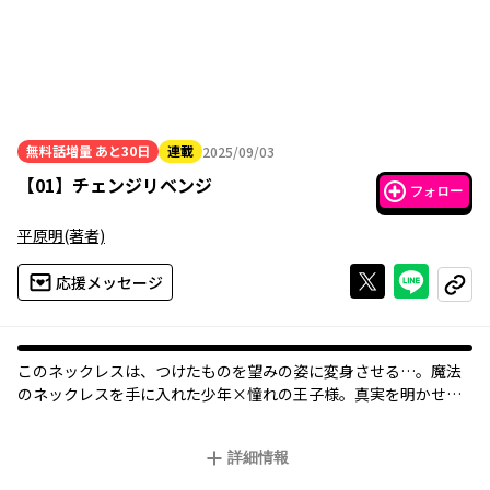
無料話増量
あと30日
連載
2025/09/03
2025年09月03日
【
01
】
チェンジリベンジ
フォロー
平原明
(著者)
Xで投稿する
ライン
応援メッセージ
コピー
このネックレスは、つけたものを望みの姿に変身させる…。魔法
のネックレスを手に入れた少年×憧れの王子様。真実を明かせな
い恋の行方は…。
詳細情報