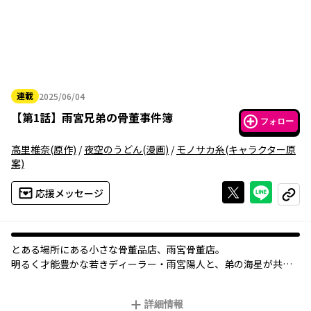
連載
2025/06/04
2025年06月04日
【
第1話
】
雨宮兄弟の骨董事件簿
フォロー
高里椎奈
(原作)
/
夜空のうどん
(漫画)
/
モノサカ糸
(キャラクター原
案)
Xで投稿する
ライン
応援メッセージ
コピー
とある場所にある小さな骨董品店、雨宮骨董店。
明るく才能豊かな若きディーラー・雨宮陽人と、弟の海星が共に
経営するこの店に様々な骨董品にまつわる事件が舞い込んでく
る。
詳細情報
そして、弟の海星にはアンティークの妖精が視え…？