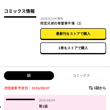
骨董品が持つ縁を読み解き、新たに結んでいく――。
コミックス情報
心ときめくアンティーク・ミステリー、開幕！
2026年02月04日
2026/02/04
発売
雨宮兄弟の骨董事件簿（2）
最新刊をストアで購入
1巻をストアで購入
話
コミックス
次回更新予定日：2026/08/07
1話から
2025年06月04日
2025/06/04
第1話