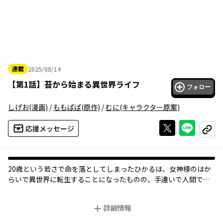
連載
2025/08/14
2025年08月14日
【
第1話
】
苔から始まる異世界ライフ
フォロー
しげお
(漫画)
/
ももぱぱ
(原作)
/
むに
(キャラクター原案)
Xで投稿する
ライン
応援メッセージ
コピー
オリジナル
20歳という若さで命を落としてしまったひかるは、女神様のはか
らいで異世界に転生することになったものの、手違いで人間では
なく苔になってしまう！
「なんとかしないとすぐに死んじゃう」
詳細情報
正真正銘の最弱種族、最弱ステータスの苔で異世界生活を始める
ことに怯えるひかるだったが、転生特典の「スキルの追加習得」