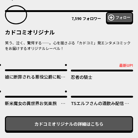
フォロー
7,590
フォロワー
カドコミオリジナル
笑う、泣く、驚愕する——。心を揺さぶる「カドコミ」発エンタメコミック
をお届けするオリジナルレーベル！
オリジナル
オリジナル
最新UP!
最新UP!
娘に断罪される悪役公爵に転生
忍者の騎士
してました ～悪役ムーブをや
めたのになぜか娘が『氷の令
オリジナル
オリジナル
嬢』化する件～
新米魔女の異世界お気楽旅 ～
TSエルフさんの酒飲み配信 ～
異世界に落ちた元アラフォー社
たくさん飲むからってドワーフ
畜は魔女の弟子を名乗り第二の
じゃないからな!?～
人生を謳歌する～
カドコミオリジナル
の詳細はこちら