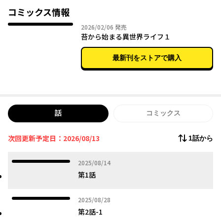
を活用してなんとか生き延びようと思考を巡らせる。そして、選
コミックス情報
んだスキルと覚えたての魔法で近くにやってくる小動物を倒しな
2026年02月06日
2026/02/06
発売
がらレベル上げをしていると、苔から別の種族へ進化できること
苔から始まる異世界ライフ１
が判明して……!?
最新刊をストアで購入
話
コミックス
次回更新予定日：2026/08/13
1話から
2025年08月14日
2025/08/14
第1話
2025年08月28日
2025/08/28
第2話-1