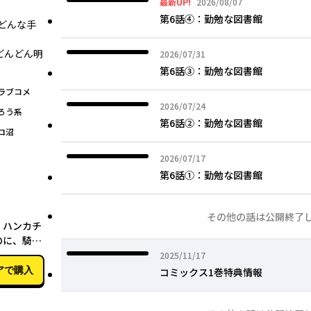
2026年08月07日
最新UP!
2026/08/07
第6話④：勤勉な図書館
―どんな手
どんどん明
2026年07月31日
2026/07/31
第6話③：勤勉な図書館
ラブコメ
2026年07月24日
2026/07/24
ろう系
第6話②：勤勉な図書館
ロ沼
2026年07月17日
2026/07/17
第6話①：勤勉な図書館
11月17日
その他の話は公開終了
』ハンカチ
のに、騎士
られていま
2025年11月17日
2025/11/17
アで購入
コミックス1巻特典情報