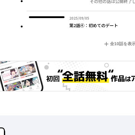
その他の話は公開終了
2025年09月05日
2025/09/05
第2話④：初めてのデート
全
10
話を表