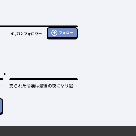
フォロー
41,272
フォロワー
日
売られた令嬢は最後の夜にヤリ逃げ
しました〜平和に子育てしている
と、迎えに来たのは激重王子様でし
た〜