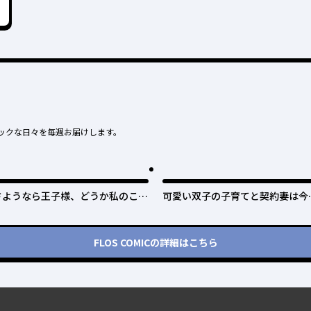
ックな日々を毎週お届けします。
さようなら王子様、どうか私のこと
可愛い双子の子育てと契約妻は今
は忘れてください
で終了予定です
FLOS COMIC
の詳細はこちら