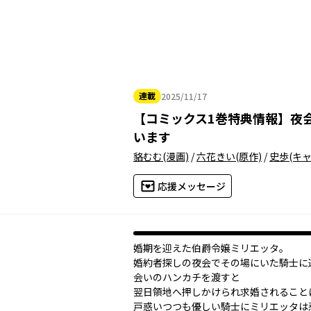
連載
2025/11/17
2025年11月17日
【
コミックス1巻特典情報
】
夜
います
貉むむ
(漫画)
/
六花きい
(原作)
/
史歩
(キ
応援メッセージ
婚期を迎えた伯爵令嬢ミリエッタ。
婚約者探しの夜会でその場にいた騎士に
会いのハンカチを渡すと――
翌日領地へ押しかけられ求婚されること
戸惑いつつも優しい騎士にミリエッタは