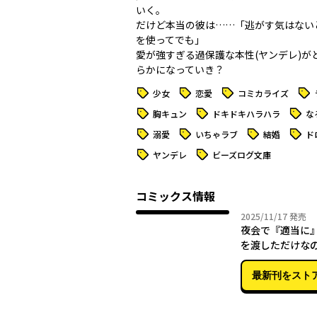
いく。
だけど本当の彼は……「逃がす気はない―
を使ってでも」
愛が強すぎる過保護な本性(ヤンデレ)が
らかになっていき？
タグ
タグ
タグ
タグ
少女
恋愛
コミカライズ
タグ
タグ
タグ
胸キュン
ドキドキハラハラ
な
タグ
タグ
タグ
タグ
溺愛
いちゃラブ
結婚
ド
タグ
タグ
ヤンデレ
ビーズログ文庫
コミックス情報
2025年
2025/11/17
発売
夜会で『適当に
を渡しただけな
様から婚約を迫
す １
最新刊をスト