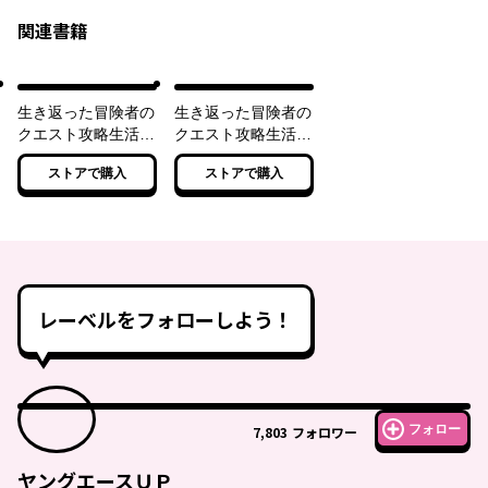
関連書籍
生き返った冒険者の
生き返った冒険者の
クエスト攻略生活
クエスト攻略生活
自分だけもらえるス
２ 自分だけもらえ
ストアで購入
ストアで購入
キルポイントで他の
るスキルポイントで
誰より強くなる
他の誰より強くなる
レーベルをフォローしよう！
フォロー
7,803
フォロワー
ヤングエースＵＰ