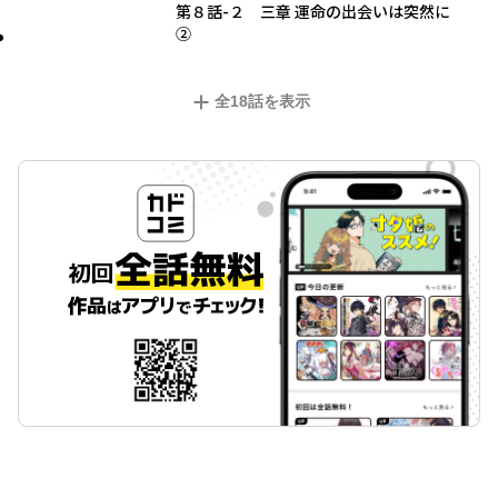
第８話-２ 三章 運命の出会いは突然に
②
全
18
話を表示