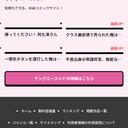
気持ちアガる、Webコミックサイト！
最新UP!
最新UP!
帰ってください！ 阿久津さん
クラス最安値で売られた俺は、
実は最強パラメーター
最新UP!
最新UP!
一億年ボタンを連打した俺は、
平民出身の帝国将官、無能な貴
気付いたら最強になっていた ～
族上官を蹂躙して成り上がる
落第剣士の学院無双～
ヤングエースＵＰ
の詳細はこちら
ホーム
無料話増量
ランキング
掲載作品一覧
ジャンル一覧
サイトマップ
利用者情報の外部送信について