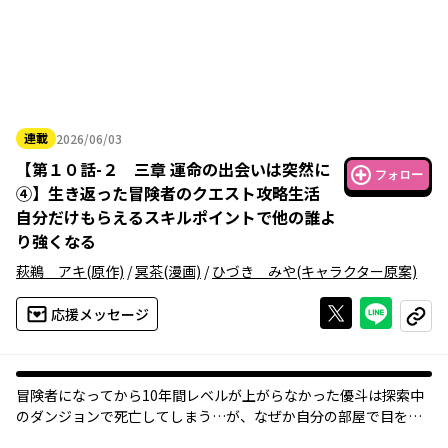
連載
2026/06/03
2026年06月03日
【
第１０話-２ 三章 運命の出会いは突然に
フォロー
④
】
生き返った冒険者のクエスト攻略生活
自分だけもらえるスキルポイントで他の誰よ
り強くなる
萩鵜 アキ
(原作)
/
冥茶
(漫画)
/
ひづき みや
(キャラクター原案)
Xで投稿する
ライン
応援メッセージ
コピー
冒険者になってから10年間レベルが上がらなかった優斗は探索中
のダンジョンで死亡してしまう…が、なぜか自分の部屋で目を覚
ました。「あれは夢だったんだ」と納得した優斗の目の前に、突