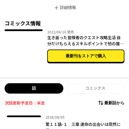
如半透明のボードが出現した。ボードに表示されるクエストを達
詳細情報
成すると、レベルが上がり、スキルも自由に上昇させられるよう
になったのだった。最弱と呼ばれた優斗の新たな冒険生活が始ま
る！！
コミックス情報
2022年06月10日
2022/06/10
発売
生き返った冒険者のクエスト攻略生活 自
分だけもらえるスキルポイントで他の誰よ
り強くなる （１）
最新刊をストアで購入
話
コミックス
次回更新予定日：未定
最新話から
2026年08月05日
2026/08/05
第１１話-１ 三章 運命の出会いは突然に