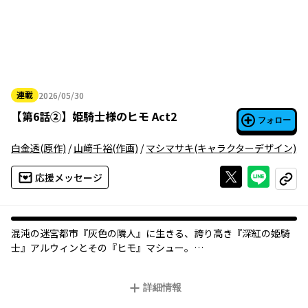
連載
2026/05/30
2026年05月30日
【
第6話②
】
姫騎士様のヒモ Act2
フォロー
白金透
(原作)
/
山﨑千裕
(作画)
/
マシマサキ
(キャラクターデザイン)
Xで投稿する
ライン
応援メッセージ
コピー
混沌の迷宮都市『灰色の隣人』に生きる、誇り高き『深紅の姫騎
士』アルウィンとその『ヒモ』マシュー。
祖国再興のために迷宮攻略に挑み続けるアルウィンの陰で、マシ
ューは彼女のために人知れず手を汚し続ける。
詳細情報
欲望渦巻くこの街で、二人が選んだ生き様とは―――。
衝撃の異世界ノワール、第二幕ここに開幕！