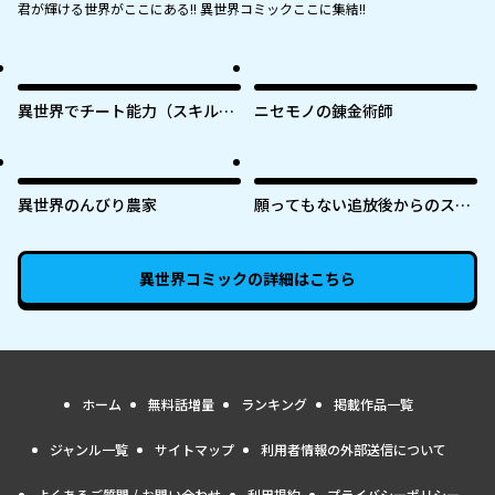
君が輝ける世界がここにある!! 異世界コミックここに集結!!
異世界でチート能力（スキル）
ニセモノの錬金術師
を手にした俺は、現実世界をも
無双する ～レベルアップは人生
を変えた～
異世界のんびり農家
願ってもない追放後からのスロ
ーライフ？ 〜引退したはずが成
り行きで美少女ギャルの師匠に
なったらなぜかめちゃくちゃ懐
異世界コミック
の詳細はこちら
かれた〜
ホーム
無料話増量
ランキング
掲載作品一覧
ジャンル一覧
サイトマップ
利用者情報の外部送信について
よくあるご質問 / お問い合わせ
利用規約
プライバシーポリシー