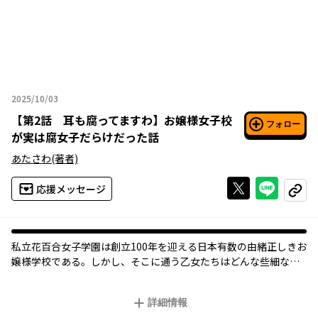
2025/10/03
2025年10月03日
【
第2話 耳も腐ってますわ
】
お嬢様女子校
フォロー
が実は腐女子だらけだった話
あたさわ
(著者)
Xで投稿する
ライン
応援メッセージ
コピー
私立花百合女子学園は創立100年を迎える日本有数の由緒正しきお
嬢様学校である。しかし、そこに通う乙女たちはどんな些細な情
報からも男性教師のカップリング妄想で盛り上がる腐りし猛者た
ちであった――。
詳細情報
授業中は推しカプ小説回し書き文通、休み時間は性癖しりとり、