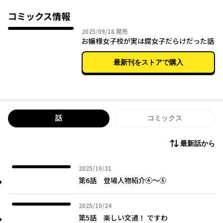
放課後には新キャラをめぐる関係性についての緊急学級会。
エレガンスな腐臭薫るスクールライフは最高ですわ~
コミックス情報
（注）本作はお下劣ギャグマンガです。
2025年09月18日
2025/09/18
発売
お嬢様女子校が実は腐女子だらけだった話
最新刊をストアで購入
話
コミックス
最新話から
2025年10月31日
2025/10/31
第6話 登場人物紹介④～⑤
2025年10月24日
2025/10/24
第5話 楽しい文通！ ですわ