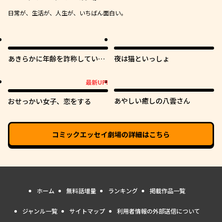
日常が、生活が、人生が、いちばん面白い。
あきらかに年齢を詐称している
夜は猫といっしょ
女子高生VTuber
最新UP!
最新UP!
あやしい癒しの八雲さん
おせっかい女子、恋をする
コミックエッセイ劇場
の詳細はこちら
ホーム
無料話増量
ランキング
掲載作品一覧
ジャンル一覧
サイトマップ
利用者情報の外部送信について