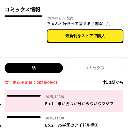
【学園のアイドルだけど、本当は甘えたがりなギャル】天崎雨
音！
コミックス情報
【清楚な生徒会長だけど、裏ではお世話好きな元許嫁】白菊白
2026年02月27日
2026/02/27
発売
亜！
ちゃんと好きって言える子無双（1）
【ツンツン系後輩だけど、案外ちょろい小悪魔ちゃん】春日波
留！
最新刊をストアで購入
しかし彼女たちは、その盤石なポジションからか、なかなか一歩
が踏み出せない日々を過ごしていた。
そんな中で転校してきたのは、一見平凡だが天性のメインヒロイ
ン・七瀬七緒。
話
コミックス
彼女が放ったとある一言が、ラブコメの勢力図を一瞬で塗り替え
る！
次回更新予定日：2026/09/01
1話から
そして開幕する、熾烈なヒロインレース！ いったい誰が勝つん
2025年10月28日
2025/10/28
だ――!?
Ep.1 誰が勝つか分からないなマジで
2025年11月28日
2025/11/28
Ep.2 VS学園のアイドル様①