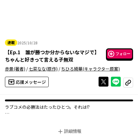
連載
2025/10/28
2025年10月28日
【
Ep.1 誰が勝つか分からないなマジで
】
フォロー
ちゃんと好きって言える子無双
赤景
(著者)
/
七菜なな
(原作)
/
ちひろ綺華
(キャラクター原案)
Xで投稿する
ライン
応援メッセージ
コピー
ラブコメの必勝法はたったひとつ。それは――!?
男子高校生・和泉に恋心を寄せる三人の女子は、いずれもメイン
ヒロイン級の役者揃い！
詳細情報