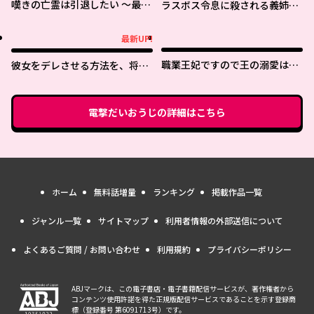
嘆きの亡霊は引退したい ～最弱
ラスボス令息に殺される義姉で
ハンターによる最強パーティ育
すが、彼を好きになってしまい
成術～
ました。
最新UP!
最新UP!
職業王妃ですので王の溺愛はご
彼女をデレさせる方法を、将来
遠慮願います
結婚する俺だけが知っている
電撃だいおうじ
の詳細はこちら
ホーム
無料話増量
ランキング
掲載作品一覧
ジャンル一覧
サイトマップ
利用者情報の外部送信について
よくあるご質問 / お問い合わせ
利用規約
プライバシーポリシー
ABJマークは、この電子書店・電子書籍配信サービスが、著作権者から
コンテンツ使用許諾を得た正規版配信サービスであることを示す登録商
標（登録番号 第6091713号）です。