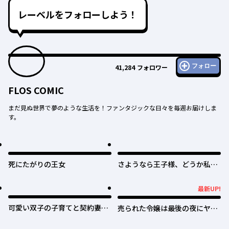
レーベルをフォローしよう！
フォロー
41,284
フォロワー
FLOS COMIC
まだ見ぬ世界で夢のような生活を！ファンタジックな日々を毎週お届けしま
す。
死にたがりの王女
さようなら王子様、どうか私の
ことは忘れてください
最新UP!
最新UP!
可愛い双子の子育てと契約妻は
売られた令嬢は最後の夜にヤリ
今日で終了予定です
逃げしました〜平和に子育てし
ていると、迎えに来たのは激重