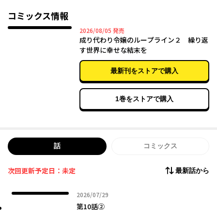
未来だった――。
コミックス情報
2026年08月05日
2026/08/05
発売
成り代わり令嬢のループライン２ 繰り返
す世界に幸せな結末を
最新刊をストアで購入
1巻をストアで購入
話
コミックス
次回更新予定日：未定
最新話から
2026年07月29日
2026/07/29
第10話②