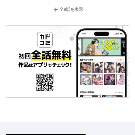
全
9
話を表示