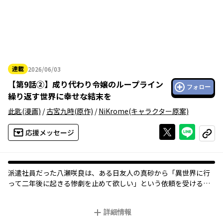
連載
2026/06/03
2026年06月03日
【
第9話②
】
成り代わり令嬢のループライン
フォロー
繰り返す世界に幸せな結末を
此匙
(漫画)
/
古宮九時
(原作)
/
NiKrome
(キャラクター原案)
Xで投稿する
ライン
応援メッセージ
コピー
派遣社員だった八瀬咲良は、ある日友人の真砂から「異世界に行
って二年後に起きる惨劇を止めて欲しい」という依頼を受ける。
『妖精姫物語』の主人公ローズィアとして新たな人生をスタート
させた咲良。
詳細情報
彼女を待ち受けるのは、”妖精契約”の失敗により世界が破滅する