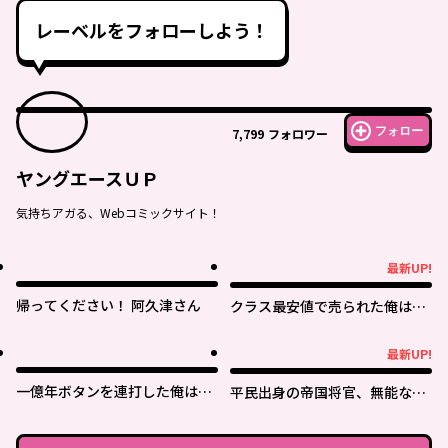
レーベルをフォローしよう！
フォロー
7,799
フォロワー
ヤングエースＵＰ
気持ちアガる、Webコミックサイト！
最新UP!
最新UP!
帰ってください！ 阿久津さん
クラス最安値で売られた俺は、
実は最強パラメーター
最新UP!
最新UP!
一億年ボタンを連打した俺は、
平民出身の帝国将官、無能な貴
気付いたら最強になっていた ～
族上官を蹂躙して成り上がる
落第剣士の学院無双～