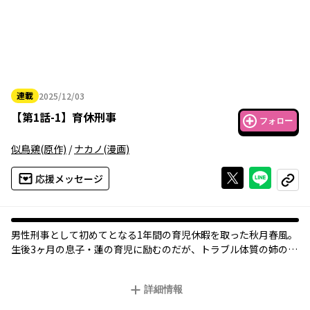
連載
2025/12/03
2025年12月03日
【
第1話-1
】
育休刑事
フォロー
似鳥鶏
(原作)
/
ナカノ
(漫画)
Xで投稿する
ライン
応援メッセージ
コピー
男性刑事として初めてとなる1年間の育児休暇を取った秋月春風。
生後3ヶ月の息子・蓮の育児に励むのだが、トラブル体質の姉のせ
いで何故か今日も難事件に巻き込まれてしまい…！？ 謎解きも育
児の悩みも本格派な新感覚ミステリ！
詳細情報