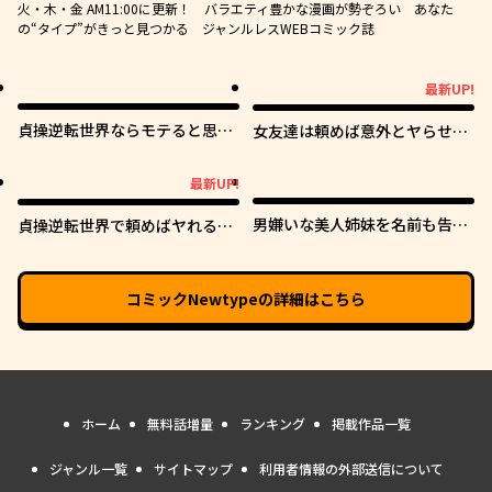
火・木・金 AM11:00に更新！ バラエティ豊かな漫画が勢ぞろい あなた
の“タイプ”がきっと見つかる ジャンルレスWEBコミック誌
最新UP!
最新UP!
貞操逆転世界ならモテると思っ
女友達は頼めば意外とヤらせて
ていたら
くれる
最新UP!
最新UP!
男嫌いな美人姉妹を名前も告げ
貞操逆転世界で頼めばヤれると
ずに助けたら一体どうなる?
噂の俺
コミックNewtype
の詳細はこちら
ホーム
無料話増量
ランキング
掲載作品一覧
ジャンル一覧
サイトマップ
利用者情報の外部送信について