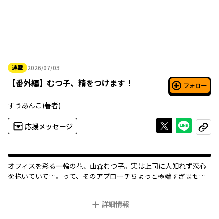
連載
2026/07/03
2026年07月03日
【
番外編
】
むつ子、精をつけます！
フォロー
すうあんこ
(著者)
Xで投稿する
ライン
応援メッセージ
コピー
オフィスを彩る一輪の花、山森むつ子。実は上司に人知れず恋心
を抱いていて…。って、そのアプローチちょっと極端すぎません!?
歳の差は精力メシで解決！ 全てのお疲れサラリーマンに贈る、妄
想爆発オフィスラブコメ開幕！
詳細情報