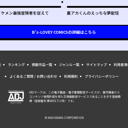
イケメン最強冒険者を従えて
裏アカくんのえっちな夢配信
B's-LOVEY COMICS
の詳細はこちら
量
ランキング
掲載作品一覧
ジャンル一覧
サイトマップ
利用者情
よくあるご質問 / お問い合わせ
利用規約
プライバシーポリシー
ABJマークは、この電子書店・電子書籍配信サービスが、著作権者から
コンテンツ使用許諾を得た正規版配信サービスであることを示す登録商
標（登録番号 第6091713号）です。
© KADOKAWA CORPORATION