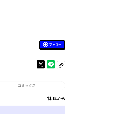
フォロー
Xで投稿する
ラインでシェアする
コピーする
コミックス
1話から