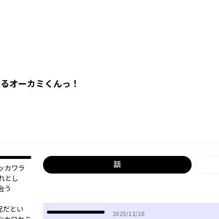
てるオーカミくんっ！
話
ッカワラ
れとし
会う
兄だとい
2025年12月10日
2025/12/10