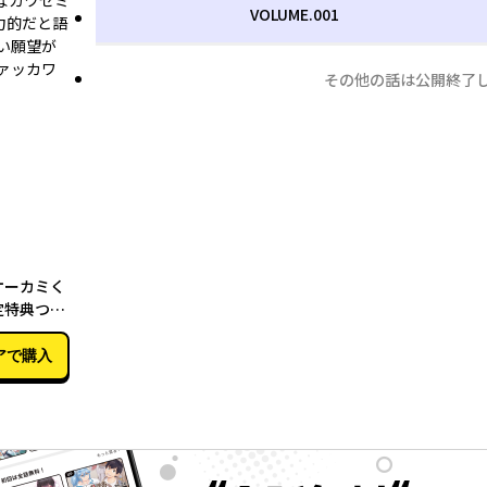
なカワセミ
VOLUME.001
力的だと語
い願望が
ァッカワ
その他の話は公開終了
06月15日
オーカミく
定特典つ
アで購入