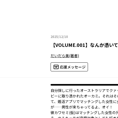
2025/12/10
2025年12月10日
【
VOLUME.001
】
なんか憑い
だいだら美
(著者)
応援メッセージ
自分探しに行ったオーストラリアでクァ
ビーに取り憑かれたオーカミ。それはそ
て、婚活アプリでマッチングした女性に
が……男性が来ちゃってるよ、オイ！
彼――カワセミ(仮)はマッチングした女性の