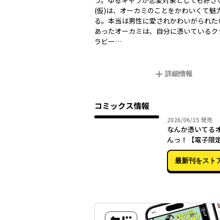
う。ゆるキャラが恋愛対象としても好き
(仮)は、オーカミのことをかわいくて魅
る。本当は男性に愛されかわいがられた
あったオーカミは、自分に憑いているク
ラビー…
詳細情報
コミックス情報
2026年
2026/06/15
発売
なんか憑いてる
んっ！【電子限
き】
最新刊をスト