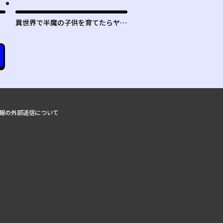
異世界で半魔の子供を育てたらヤン
デレに育った
報の外部送信について