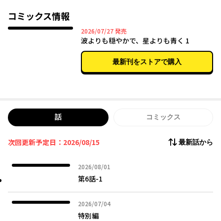
まだ何色でもない彼らの物語が
コミックス情報
穏やかに染まり始める。
2026年07月27日
2026/07/27
発売
『熱帯魚は雪に焦がれる』の萩埜まことが描く
波よりも穏やかで、星よりも青く 1
新機軸の青春ストーリー！
最新刊をストアで購入
話
コミックス
次回更新予定日：2026/08/15
最新話から
2026年08月01日
2026/08/01
第6話-1
2026年07月04日
2026/07/04
特別編