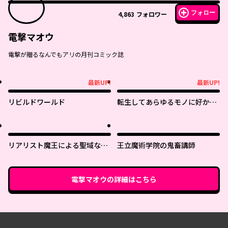
フォロー
4,863
フォロワー
電撃マオウ
電撃が贈るなんでもアリの月刊コミック誌
最新UP!
最新UP!
最新UP!
最新UP!
リビルドワールド
転生してあらゆるモノに好かれ
ながら異世界で好きな事をして
生きて行く
リアリスト魔王による聖域なき
王立魔術学院の鬼畜講師
異世界改革
電撃マオウ
の詳細はこちら