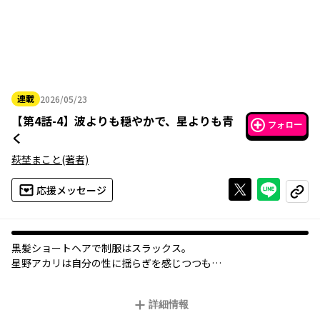
連載
2026/05/23
2026年05月23日
【
第4話-4
】
波よりも穏やかで、星よりも青
フォロー
く
萩埜まこと
(著者)
Xで投稿する
ライン
応援メッセージ
コピー
黒髪ショートヘアで制服はスラックス。
星野アカリは自分の性に揺らぎを感じつつも
自分がどうあるべきか答えを出せずにいた。
それでも身体は成長し、
詳細情報
世間は16歳に次々と選択を迫る――。