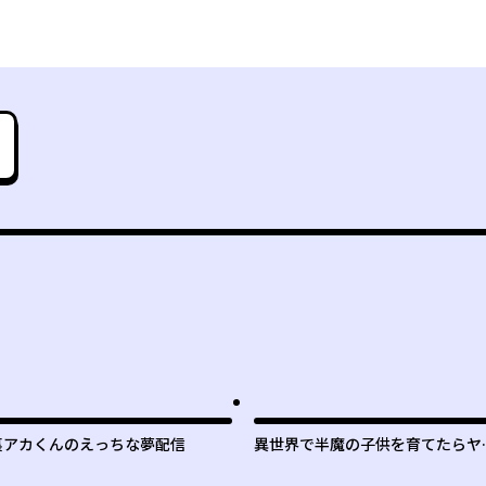
裏アカくんのえっちな夢配信
異世界で半魔の子供を育てたらヤ
デレに育った