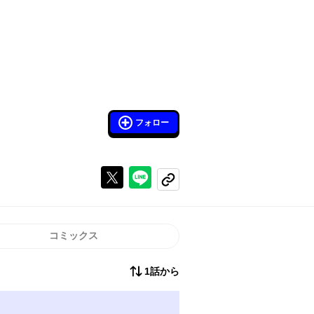
フォロー
Xで投稿する
ラインでシェアする
コピーする
コミックス
1話から