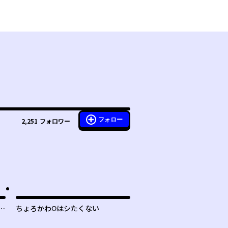
フォロー
2,251
フォロワー
ン
ちょろかわΩはシたくない