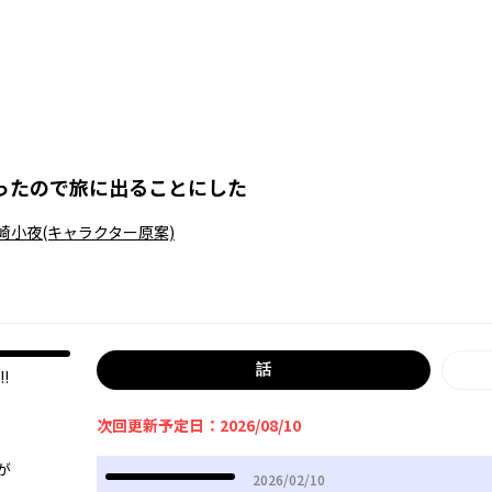
ったので旅に出ることにした
崎小夜
(キャラクター原案)
話
!
次回更新予定日：2026/08/10
が
2026年02月10日
2026/02/10