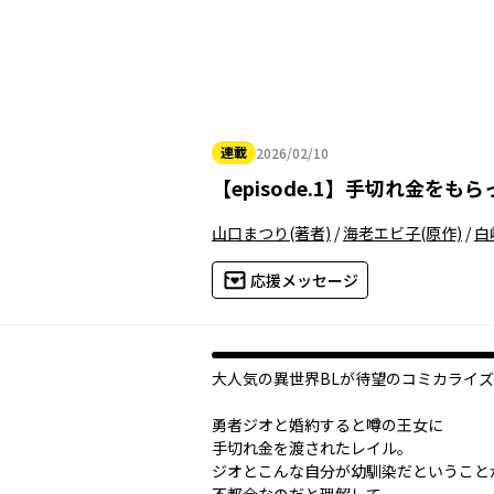
連載
2026/02/10
2026年02月10日
【
episode.1
】
手切れ金をもら
山口まつり
(著者)
/
海老エビ子
(原作)
/
白
応援メッセージ
大人気の異世界BLが待望のコミカライズ!
勇者ジオと婚約すると噂の王女に
手切れ金を渡されたレイル。
ジオとこんな自分が幼馴染だということ