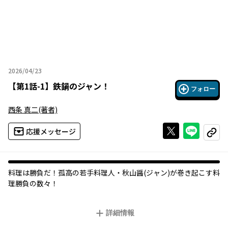
2026/04/23
2026年04月23日
【
第1話-1
】
鉄鍋のジャン！
フォロー
西条 真二
(著者)
Xで投稿する
ライン
応援メッセージ
コピー
料理は勝負だ！孤高の若手料理人・秋山醤(ジャン)が巻き起こす料
理勝負の数々！
詳細情報