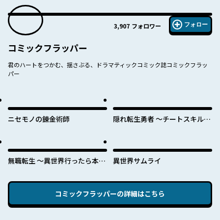
フォロー
3,907
フォロワー
コミックフラッパー
君のハートをつかむ、揺さぶる、ドラマティックコミック誌コミックフラッ
パー
ニセモノの錬金術師
隠れ転生勇者 ～チートスキルと
勇者ジョブを隠して第二の人生
を楽しんでやる！～
無職転生 ～異世界行ったら本気
異世界サムライ
だす～
コミックフラッパー
の詳細はこちら