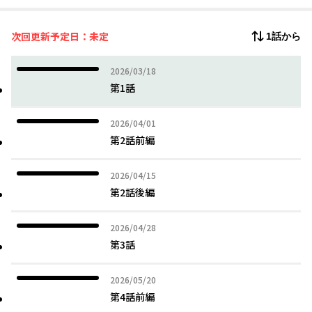
た相手との生活に理性がはち切れそうになったトラは思わず真白
に告白をする。
次回更新予定日：未定
1話から
冗談だと思っていたトラからの本気の告白に、幼馴染としての好
きと本当の好きの違いに気づけていない真白の脳内は大混乱。
2026年03月18日
2026/03/18
「片想いって、人を好きになるって、こんなに楽しくて、こんな
第1話
にもつらい」
2026年04月01日
2026/04/01
甘えんぼなウサギ系男子と包容力抜群な甘やかしトラ系男子のむ
第2話前編
ずキュン甘々幼馴染ラブストーリー！
2026年04月15日
2026/04/15
第2話後編
2026年04月28日
2026/04/28
第3話
2026年05月20日
2026/05/20
第4話前編