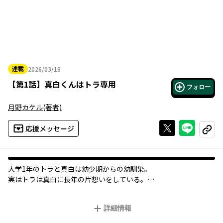
連載
2026/03/18
2026年03月18日
【
第1話
】
真白くんはトラ専用
フォロー
月野カケル
(著者)
Xで投稿する
ライン
応援メッセージ
コピー
大学1年のトラと真白は幼少期からの幼馴染。
実はトラは真白に長年の片想いをしている。
トラの面倒見の良さを知り尽くし、ウサギのように寂しがり屋で
超絶甘えんぼな真白は、トラの気持ちなんてつゆ知らず、今日も
詳細情報
マイペースに甘え放題。
大学進学を機に2人で始めたルームシェアで、長年想いを寄せてい