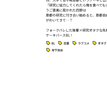
は、大学で甘ヶ崎恵都というケーキと出
「研究に協力してくれたら俺を食べても
うご褒美に惹かれた四野は
恵都の研究に付き合い始めると、恵都自
がわいてきて…？
フォークバレした後輩×研究オタクな先
ケーキバースBL！
タグ
タグ
タグ
タグ
BL
恋愛
ラブコメ
オタク
タグ
年下攻め