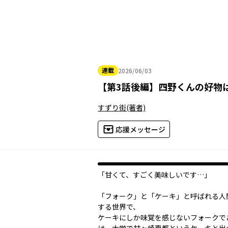
連載
2026/06/03
2026年06月03日
【
第3話後編
】
四野くんの好物
すずり街
(著者)
応援メッセージ
「甘くて、すごく美味しいです…」
「フォーク」と「ケーキ」と呼ばれる人
する世界で、
ケーキにしか味覚を感じないフォークで