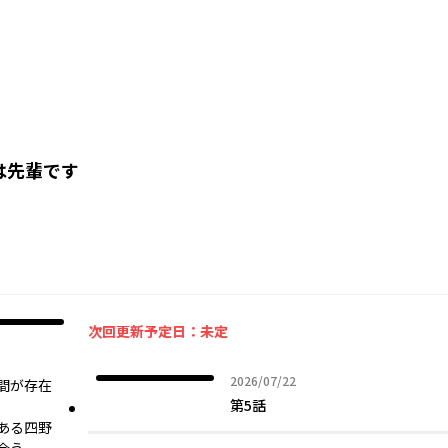
は先輩です
次回更新予定日：未定
2026年07月22日
2026/07/22
間が存在
第5話
ある四野