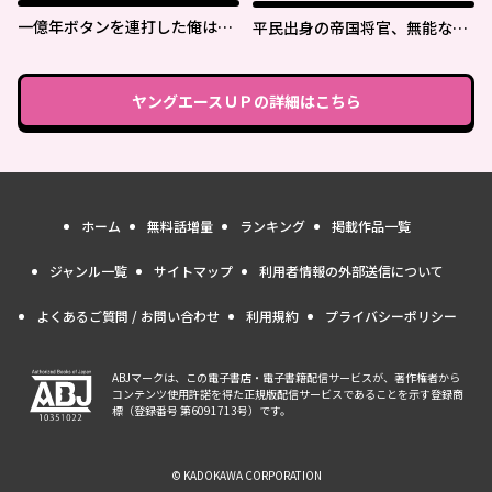
一億年ボタンを連打した俺は、
平民出身の帝国将官、無能な貴
気付いたら最強になっていた ～
族上官を蹂躙して成り上がる
落第剣士の学院無双～
ヤングエースＵＰ
の詳細はこちら
ホーム
無料話増量
ランキング
掲載作品一覧
ジャンル一覧
サイトマップ
利用者情報の外部送信について
よくあるご質問 / お問い合わせ
利用規約
プライバシーポリシー
ABJマークは、この電子書店・電子書籍配信サービスが、著作権者から
コンテンツ使用許諾を得た正規版配信サービスであることを示す登録商
標（登録番号 第6091713号）です。
© KADOKAWA CORPORATION