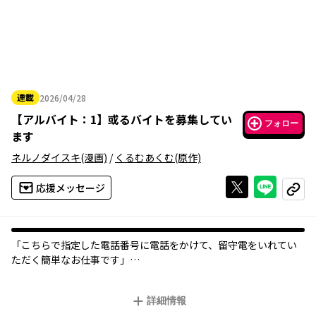
連載
2026/04/28
2026年04月28日
【
アルバイト：1
】
或るバイトを募集してい
フォロー
ます
ネルノダイスキ
(漫画)
/
くるむあくむ
(原作)
Xで投稿する
ライン
応援メッセージ
コピー
「こちらで指定した電話番号に電話をかけて、留守電をいれてい
ただく簡単なお仕事です」
たったそれだけの業務内容なのに何かがおかしい。
詳細情報
電話をするだけ、差し入れを渡すだけ、映像のチェックをするだ