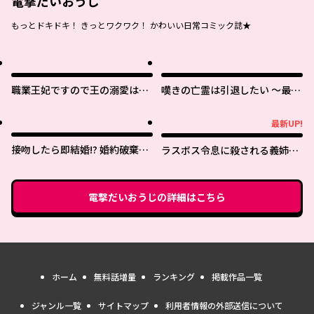
電撃だいおうじ
もっとドキドキ！ きっとワクワク！ かわいい日常コミック誌★
職業王妃ですので王の溺愛はご
嘆きの亡霊は引退したい ～最弱
遠慮願います
ハンターによる最強パーティ育
成術～
最新UP!
最新UP!
接吻したら即結婚!? 婚約破棄さ
ラスボス令息に殺される義姉で
れた薬師令嬢が助けたのは隣国
すが、彼を好きになってしまい
の皇帝でした
ました。
電撃だいおうじ
の詳細はこちら
ホーム
無料話増量
ランキング
掲載作品一覧
ジャンル一覧
サイトマップ
利用者情報の外部送信について