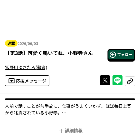
連載
2026/06/03
2026年06月03日
【
第3話
】
可愛く鳴いてね、小野寺さん
フォロー
宮野川ゆきたろ
(著者)
Xで投稿する
ライン
応援メッセージ
コピー
人前で話すことが苦手故に、仕事がうまくいかず、ほぼ毎日上司
から叱責されている小野寺。
そんな彼に優しく接し、フォローもしてくれるハイスペックな年
下の同僚の風間。
詳細情報
ある日、ふたりはトラブル処理のために1泊で出張に行くことにな
ったのだが――。