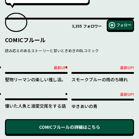
フォロー
3,355
フォロワー
COMICフルール
読み応えのあるストーリーと甘いときめきのBLコミック
最新UP!
最新UP!
最新UP!
最新UP!
堅物リーマンの楽しい推し活。
スモークブルーの雨のち晴れ
最新UP!
最新UP!
懐いた人魚と溺愛交尾をする話
ゆきあいの青
COMICフルール
の詳細はこちら