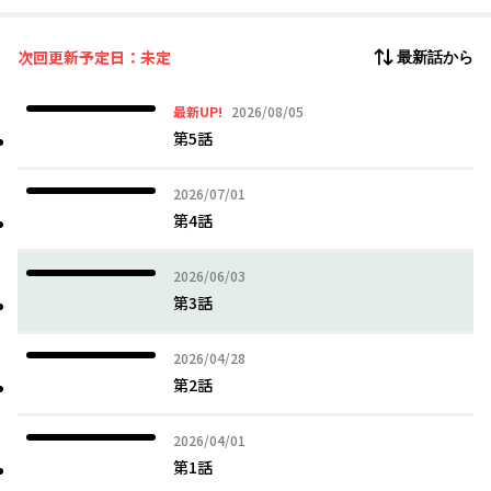
「今の声、もう1回出してみましょうか」
次回更新予定日：未定
最新話から
急に様子が変わる風間、そして飲み込まれる小野寺…！？
2026年08月05日
最新UP!
2026/08/05
ストーカー気質のしごでき後輩×声がコンプレックスの先輩によ
第5話
る、オフィスラブBL、開幕です！！
2026年07月01日
2026/07/01
第4話
2026年06月03日
2026/06/03
第3話
2026年04月28日
2026/04/28
第2話
2026年04月01日
2026/04/01
第1話