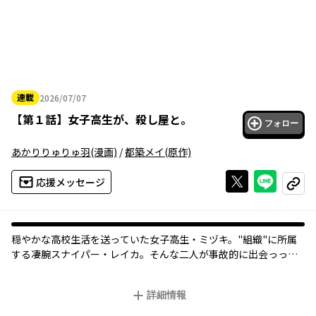
連載
2026/07/07
2026年07月07日
【
第１話
】
女子高生が、殺し屋と。
フォロー
あかりりゅりゅ羽
(漫画)
/
都築メイ
(原作)
Xで投稿する
ライン
応援メッセージ
コピー
オリジナル
穏やかな高校生活を送っていた女子高生・ミヅキ。"組織"に所属
する凄腕スナイパー・レイカ。そんな二人が事故的に出会っって
しまったことでスラップスティックな入れ替わりデイズが始まる
——！
詳細情報