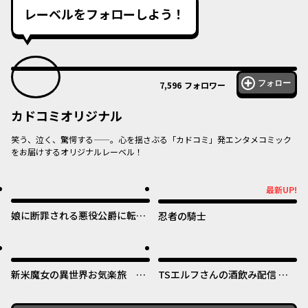
レーベルをフォローしよう！
フォロー
7,596
フォロワー
カドコミオリジナル
笑う、泣く、驚愕する——。心を揺さぶる「カドコミ」発エンタメコミック
をお届けするオリジナルレーベル！
オリジナル
オリジナル
最新UP!
最新UP!
娘に断罪される悪役公爵に転生
忍者の騎士
してました ～悪役ムーブをや
めたのになぜか娘が『氷の令
オリジナル
オリジナル
嬢』化する件～
新米魔女の異世界お気楽旅 ～
TSエルフさんの酒飲み配信 ～
異世界に落ちた元アラフォー社
たくさん飲むからってドワーフ
畜は魔女の弟子を名乗り第二の
じゃないからな!?～